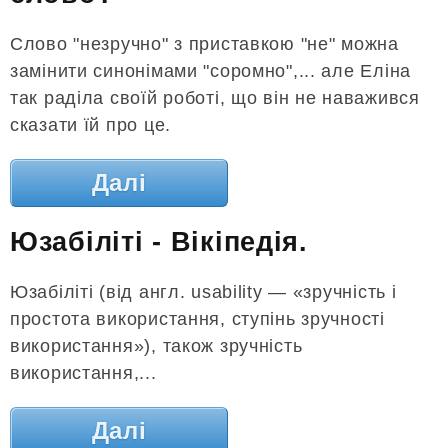
Слово "незручно" з приставкою "не" можна
замінити синонімами "соромно",... але Еліна
так раділа своїй роботі, що він не наважився
сказати їй про це.
Далі
Юзабіліті - Вікіпедія.
Юзабіліті (від англ. usability — «зручність і
простота використання, ступінь зручності
використання»), також зручність
використання,...
Далі