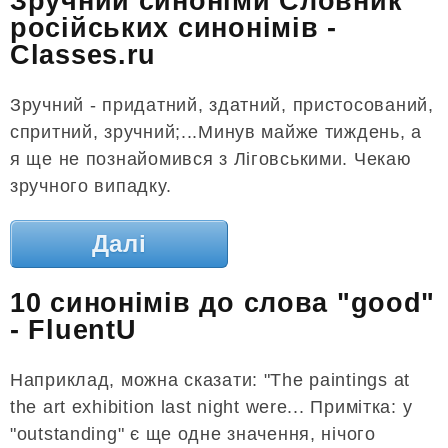
Зручний синоніми Словник
російських синонімів -
Classes.ru
Зручний - придатний, здатний, пристосований,
спритний, зручний;...Минув майже тиждень, а
я ще не познайомився з Ліговськими. Чекаю
зручного випадку.
Далі
10 синонімів до слова "good"
- FluentU
Наприклад, можна сказати: "The paintings at
the art exhibition last night were... Примітка: у
"outstanding" є ще одне значення, нічого