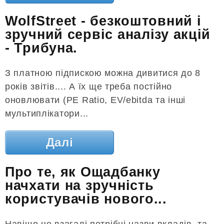
WolfStreet - безкоштовний і
зручний сервіс аналізу акцій
- Трибуна.
З платною підпискою можна дивитися до 8
років звітів.... А їх ще треба постійно
оновлювати (PE Ratio, EV/ebitda та інші
мультиплікатори...
Далі
Про те, як Ощадбанку
начхати на зручність
користувачів нового...
Навіщо це взагалі потрібні назви вкладів, та