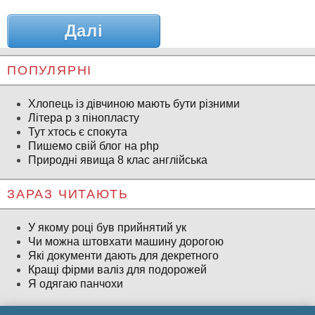
Далі
ПОПУЛЯРНІ
Хлопець із дівчиною мають бути різними
Літера р з пінопласту
Тут хтось є спокута
Пишемо свій блог на php
Природні явища 8 клас англійська
ЗАРАЗ ЧИТАЮТЬ
У якому році був прийнятий ук
Чи можна штовхати машину дорогою
Які документи дають для декретного
Кращі фірми валіз для подорожей
Я одягаю панчохи