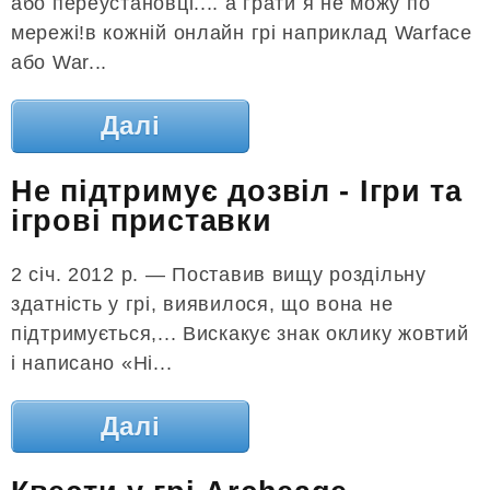
або переустановці.... а грати я не можу по
мережі!в кожній онлайн грі наприклад Warface
або War...
Далі
Не підтримує дозвіл - Ігри та
ігрові приставки
2 січ. 2012 р. — Поставив вищу роздільну
здатність у грі, виявилося, що вона не
підтримується,... Вискакує знак оклику жовтий
і написано «Ні...
Далі