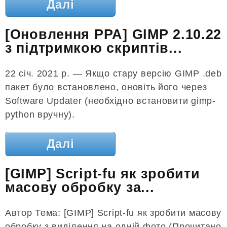
Далі
[Оновлення PPA] GIMP 2.10.22
з підтримкою скриптів...
22 січ. 2021 р. — Якщо стару версію GIMP .deb
пакет було встановлено, оновіть його через
Software Updater (необхідно встановити gimp-
python вручну).
Далі
[GIMP] Script-fu як зробити
масову обробку за...
Автор Тема: [GIMP] Script-fu як зробити масову
обробку з виділення на одній фото (Прочитано