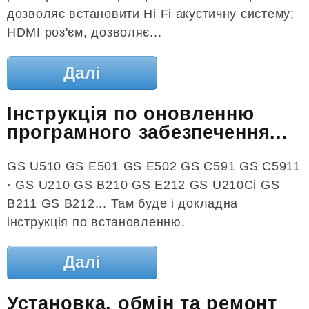
дозволяє встановити Hi Fi акустичну систему;
HDMI роз'єм, дозволяє...
Далі
Інструкція по оновленню
програмного забезпечення...
GS U510 GS E501 GS E502 GS C591 GS C5911
· GS U210 GS B210 GS E212 GS U210Ci GS
B211 GS B212... Там буде і докладна
інструкція по встановленню.
Далі
Установка, обмін та ремонт