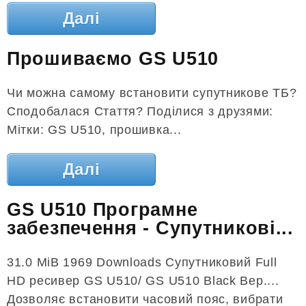
Далі
Прошиваємо GS U510
Чи можна самому встановити супутникове ТБ?
Сподобалася Стаття? Поділися з друзями:
Мітки: GS U510, прошивка...
Далі
GS U510 Програмне
забезпечення - Супутникові...
31.0 MiB 1969 Downloads Супутниковий Full
HD ресивер GS U510/ GS U510 Black Вер....
Дозволяє встановити часовий пояс, вибрати