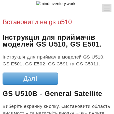
Встановити на gs u510
Інструкція для приймачів
моделей GS U510, GS E501.
Інструкція для приймачів моделей GS U510,
GS E501, GS E502, GS C591 та GS C5911.
Далі
GS U510B - General Satellite
Виберіть екранну кнопку. «Встановити область
видимості» та натисніть кнопку «ОК» пульта