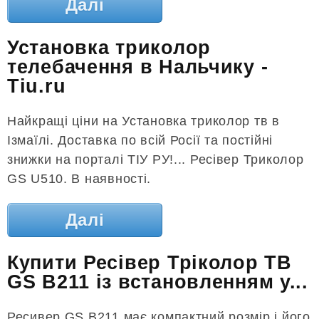
Далі
Установка триколор
телебачення в Нальчику -
Tiu.ru
Найкращі ціни на Установка триколор тв в
Ізмаїлі. Доставка по всій Росії та постійні
знижки на порталі ТІУ РУ!... Ресівер Триколор
GS U510. В наявності.
Далі
Купити Ресівер Тріколор ТВ
GS B211 із встановленням у...
Ресивер GS B211 має компактний розмір і його