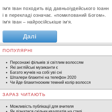
Ім'я Іван походить від давньоіудейського Іоанн
і в перекладі означає. «помилований Богом».
Ім'я Іван – найросійськіше ім'я.
Далі
ПОПУЛЯРНІ
Персонажі фільмів зі світлим волоссям
Які англійські музиканти є
Багато жучків на собі уві сні
Шпалери блакитні на телефон 2020
Чи йде блакитнооким темний колір волосся
ЗАРАЗ ЧИТАЮТЬ
Можливість публікації для вчителя
Як дізнатися скільки квадратів на стелі