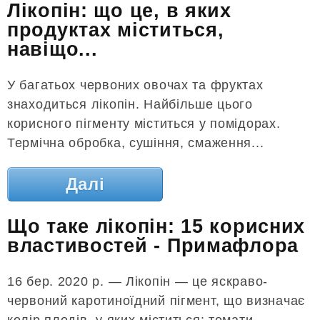
Лікопін: що це, в яких
продуктах міститься,
навіщо...
У багатьох червоних овочах та фруктах
знаходиться лікопін. Найбільше цього
корисного пігменту міститься у помідорах.
Термічна обробка, сушіння, смаження...
Далі
Що таке лікопін: 15 корисних
властивостей - Примафлора
16 бер. 2020 р. — Лікопін — це яскраво-
червоний каротиноїдний пігмент, що визначає
колір плодів, у яких міститься: томати,