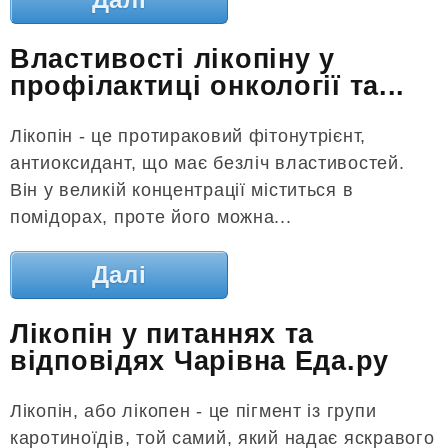
Властивості лікопіну у
профілактиці онкології та...
Лікопін - це протираковий фітонутрієнт,
антиоксидант, що має безліч властивостей.
Він у великій концентрації міститься в
помідорах, проте його можна...
Далі
Лікопін у питаннях та
відповідях Чарівна Eда.ру
Лікопін, або лікопен - це пігмент із групи
каротиноїдів, той самий, який надає яскравого