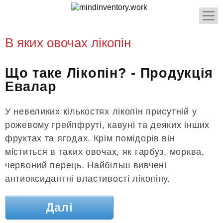
В яких овочах лікопін
Що таке Лікопін? - Продукція
Евалар
У невеликих кількостях лікопін присутній у
рожевому грейпфруті, кавуні та деяких інших
фруктах та ягодах. Крім помідорів він
міститься в таких овочах, як гарбуз, морква,
червоний перець. Найбільш вивчені
антиоксидантні властивості лікопіну.
Далі