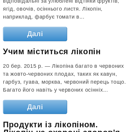
відповідальні за улюблені відтінки фруктів,
ягід, овочів, осіннього листя. Лікопін,
наприклад, фарбує томати в...
Далі
Учим міститься лікопін
20 бер. 2015 р. — Лікопіна багато в червоних
та жовто-червоних плодах, таких як кавун,
гарбуз, гуава, морква, червоний перець тощо.
Багато його навіть у червоних осінніх...
Далі
Продукти із лікопіном.