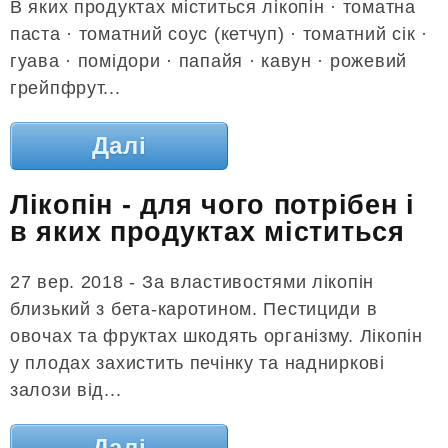
В яких продуктах міститься лікопін · томатна
паста · томатний соус (кетчуп) · томатний сік ·
гуава · помідори · папайя · кавун · рожевий
грейпфрут...
Далі
Лікопін - для чого потрібен і
в яких продуктах міститься
27 вер. 2018 - За властивостями лікопін
близький з бета-каротином. Пестициди в
овочах та фруктах шкодять організму. Лікопін
у плодах захистить печінку та надниркові
залози від...
Далі