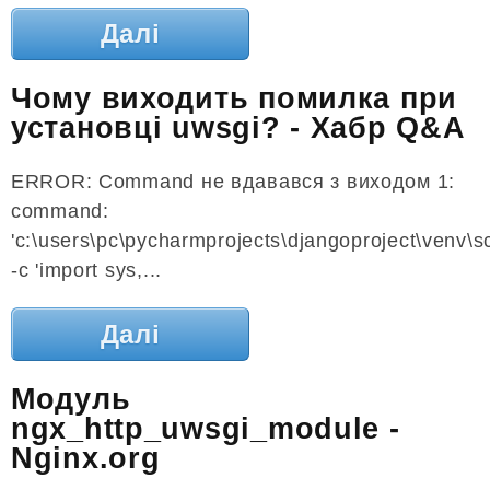
Далі
Чому виходить помилка при
установці uwsgi? - Хабр Q&A
ERROR: Command не вдавався з виходом 1:
command:
'c:\users\pc\pycharmprojects\djangoproject\venv\sc
-c 'import sys,...
Далі
Модуль
ngx_http_uwsgi_module -
Nginx.org