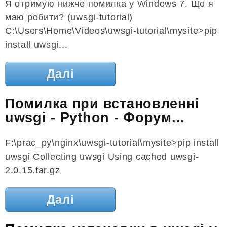
Я отримую нижче помилка у Windows 7. Що я
маю робити? (uwsgi-tutorial)
C:\Users\Home\Videos\uwsgi-tutorial\mysite>pip
install uwsgi...
Далі
Помилка при встановленні
uwsgi - Python - Форум...
F:\prac_py\nginx\uwsgi-tutorial\mysite>pip install
uwsgi Collecting uwsgi Using cached uwsgi-
2.0.15.tar.gz
Далі