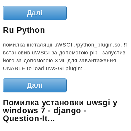
Далі
Ru Python
помилка інсталяції uWSGI ./python_plugin.so. Я
встановив uWSGI за допомогою pip і запустив
його за допомогою XML для завантаження...
UNABLE to load uWSGI plugin: .
Далі
Помилка установки uwsgi у
windows 7 - django -
Question-It...