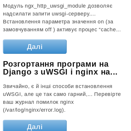
Модуль ngx_http_uwsgi_module дозволяє
надсилати запити uwsgi-серверу....
Встановлення параметра значення on (за
замовчуванням off ) активує процес “cache...
Далі
Розгортання програми на
Django з uWSGI і nginx на...
Звичайно, є й інші способи встановлення
uWSGI, але це так само гарний,... Перевірте
ваш журнал помилок nginx
(/var/log/nginx/error.log).
Далі