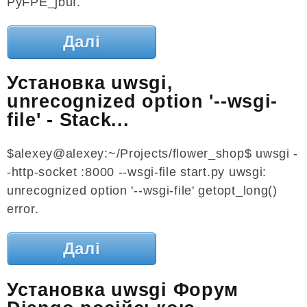
PyFPE_jbuf.
Далі
Установка uwsgi,
unrecognized option '--wsgi-
file' - Stack...
$alexey@alexey:~/Projects/flower_shop$ uwsgi -
-http-socket :8000 --wsgi-file start.py uwsgi:
unrecognized option '--wsgi-file' getopt_long()
error.
Далі
Установка uwsgi Форум