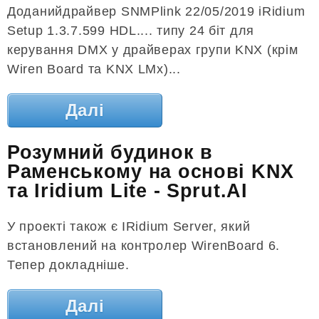
Доданийдрайвер SNMPlink 22/05/2019 iRidium
Setup 1.3.7.599 HDL.... типу 24 біт для
керування DMX у драйверах групи KNX (крім
Wiren Board та KNX LMx)...
Далі
Розумний будинок в
Раменському на основі KNX
та Iridium Lite - Sprut.AI
У проекті також є IRidium Server, який
встановлений на контролер WirenBoard 6.
Тепер докладніше.
Далі