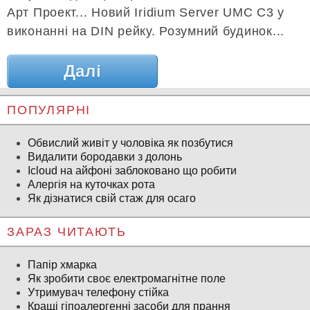
Арт Проект... Новий Iridium Server UMC С3 у
виконанні на DIN рейку. Розумний будинок...
Далі
ПОПУЛЯРНІ
Обвислий живіт у чоловіка як позбутися
Видалити бородавки з долонь
Icloud на айфоні заблоковано що робити
Алергія на куточках рота
Як дізнатися свій стаж для осаго
ЗАРАЗ ЧИТАЮТЬ
Папір хмарка
Як зробити своє електромагнітне поле
Утримувач телефону стійка
Кращі гіпоалергенні засоби для прання