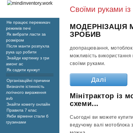
Своїми руками із
Не працює перемикач
МОДЕРНІЗАЦІЯ 
режимів печі
ЗРОБИВ
Як вибрати ласти за
розміром
Після манти розпухла
доопрацювання, мотоблок
рука що робити
можливість використання 
Знайди картинку з гри
своїми руками.
амонг ас
Як садити кунжут
Далі
Організаційні причини
Визначте істинність
логічного вираження
Мінітрактор із м
avb
схеми...
Знайти комету онлайн
Правила 7 клас
Якби вірмени стали б
Сьогодні ви можете купити
грузинами
ведучому валі мотоблока 
можна...