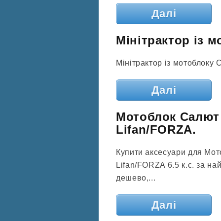
Далі
Мінітрактор із 
Мінітрактор із мотоблоку 
Далі
Мотоблок Салют 
Lifan/FORZA.
Купити аксесуари для Мото
Lifan/FORZA 6.5 к.с. за н
дешево,...
Далі