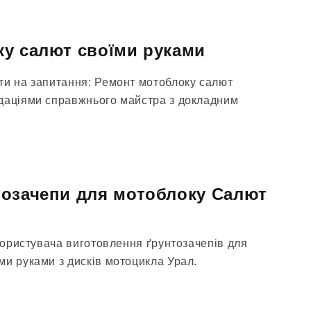
у салют своїми руками
ти на запитання: Ремонт мотоблоку салют
даціями справжнього майстра з докладним
тозачепи для мотоблоку Салют
 користувача виготовлення ґрунтозачепів для
ми руками з дисків мотоцикла Урал.