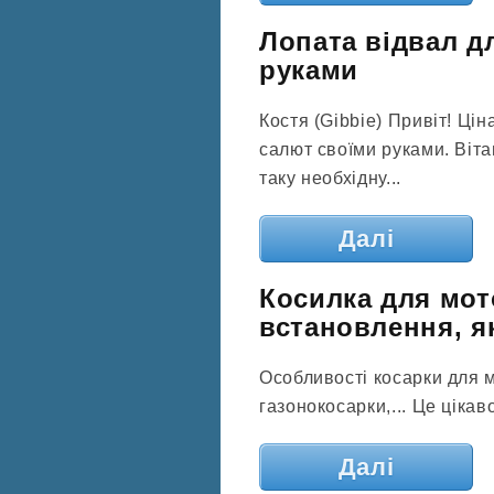
Лопата відвал д
руками
Костя (Gibbie) Привіт! Ці
салют своїми руками. Віта
таку необхідну...
Далі
Косилка для мот
встановлення, як
Особливості косарки для м
газонокосарки,... Це цікав
Далі