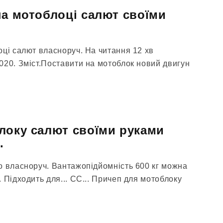
на мотоблоці салют своїми
оці салют власноруч. На читання 12 хв
020. Зміст.Поставити на мотоблок новий двигун
локу салют своїми руками
.
о власноруч. Вантажопідйомність 600 кг можна
 Підходить для... CC... Причеп для мотоблоку