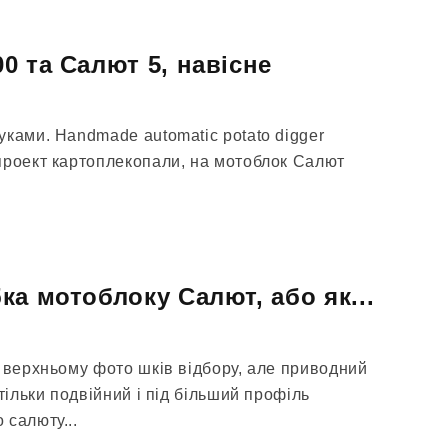
0 та Салют 5, навісне
уками. Handmade automatic potato digger
проект картоплекопали, на мотоблок Салют
ка мотоблоку Салют, або як...
а верхньому фото шків відбору, але приводний
тільки подвійний і під більший профіль
 салюту...