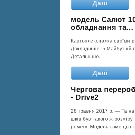
Далі
модель Салют 10
обладнання та...
Картоплекопалка своїми р
Докладніше. 5 Майбутній 
Детальніше.
Далі
Чергова перероб
- Drive2
28 травня 2017 р. — Та н
шків був такого ж розміру 
ременя.Модель саме цього