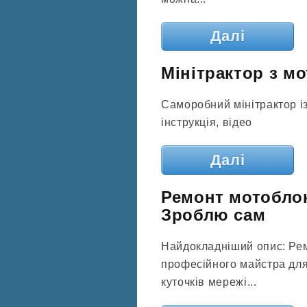
Далі
Мінітрактор з м
Саморобний мінітрактор і
інструкція, відео
Далі
Ремонт мотоблок
Зроблю сам
Найдокладніший опис: Рем
професійного майстра для 
куточків мережі...