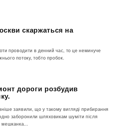
оскви скаржаться на
боти проводити в денний час, то це неминуче
нього потоку, тобто пробок.
емонт дороги розбудив
ку.
пізніше заявили, що у такому вигляді прибирання
одно заборонили шляховикам шуміти після
я мешканка...