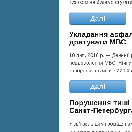
кузовом не будемо стукати
Далі
Укладання асфал
дратувати МВС
18 лип. 2018 р. — Денний 
невдоволення МВС. Нічни
забороняє шуміти з 22:00 
Далі
Порушення тиші 
Санкт-Петербург
У зв'язку з цим громадяна
наступну інформацію. Від