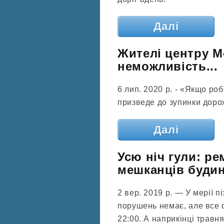
Далі
Жителі центру М
неможливість...
6 лип. 2020 р. - «Якщо ро
призведе до зупинки дорож
Далі
Усю ніч гули: р
мешканців будин
2 вер. 2019 р. — У мерії 
порушень немає, але все 
22:00. А наприкінці травн