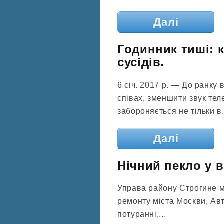
Далі
Годинник тиші: 
сусідів.
6 січ. 2017 р. — До ранку 
співах, зменшити звук тел
забороняється не тільки в.
Далі
Нічний пекло у в
Управа району Строгине м
ремонту міста Москви, Ав
потуранні,...