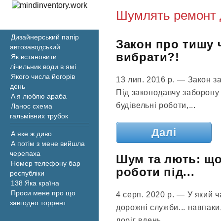
Шумлять ремонт 
Дизайнерський папір
Закон про тишу 
автозаводський
вибрати?!
Як встановити
лічильник води в ямі
Якого числа йогорів
13 лип. 2016 р. — Закон з
день
Під законодавчу заборону
A я люблю араба
будівельні роботи,...
Ланос схема
гальмівних трубок
Далі
А яке ж диво
А потім з мене вийшла
черепаха
Шум та лють: що
Номер телефону бар
роботи під...
республіки
138 Яка країна
Проси мене про що
4 серп. 2020 р. — У який 
завгодно торрент
дорожні служби... навпак
доріг вдень.