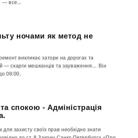
 — все...
ьту ночами як метод не
ремонт викликає затори на дорогах та
й — скарги мешканців та зауваження… Він
до 08:00.
та спокою - Адміністрація
а.
м для захисту своїх прав необхідно знати
повідно до ст. 8 Закону Санкт-Петербурга «Про