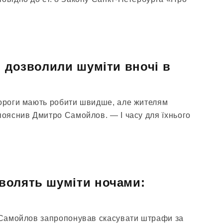
і дозволили шуміти вночі в
дороги мають робити швидше, але жителям
пояснив Дмитро Самойлов. — І часу для їхнього
волять шуміти ночами:
о Самойлов запропонував скасувати штрафи за