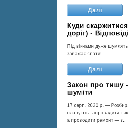
Далі
Куди скаржитися
доріг) - Відповіді
Під вікнами дуже шумлять 
заважає спати!
Далі
Закон про тишу -
шуміти
17 серп. 2020 р. — Розби
планують запровадити і які
а проводити ремонт — з...