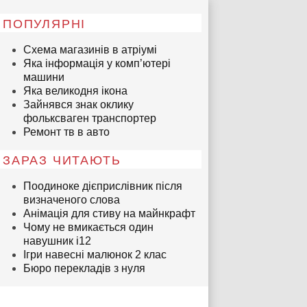
ПОПУЛЯРНІ
Схема магазинів в атріумі
Яка інформація у комп’ютері
машини
Яка великодня ікона
Зайнявся знак оклику
фольксваген транспортер
Ремонт тв в авто
ЗАРАЗ ЧИТАЮТЬ
Поодиноке дієприслівник після
визначеного слова
Анімація для стиву на майнкрафт
Чому не вмикається один
навушник i12
Ігри навесні малюнок 2 клас
Бюро перекладів з нуля