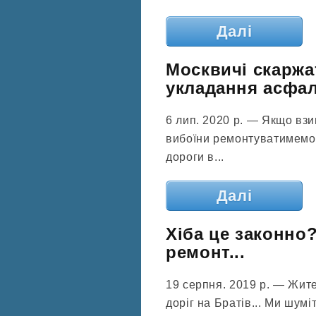
Далі
Москвичі скаржат
укладання асфа
6 лип. 2020 р. — Якщо взи
вибоїни ремонтуватимемо з
дороги в...
Далі
Хіба це законно
ремонт...
19 серпня. 2019 р. — Жит
доріг на Братів... Ми шум