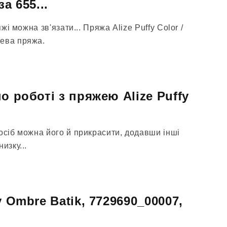
а 655...
яжі можна зв'язати... Пряжа Alize Puffy Color /
шева пряжа.
о роботі з пряжею Alize Puffy
осіб можна його й прикрасити, додавши інші
изку...
y Ombre Batik, 7729690_00007,