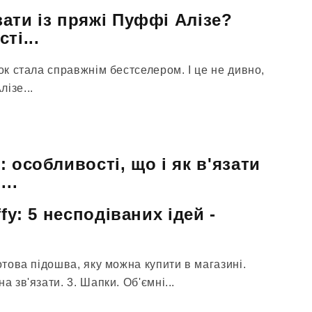
ати із пряжі Пуффі Алізе?
ті...
лок стала справжнім бестселером. І це не дивно,
ізе...
 особливості, що і як в'язати
...
fy: 5 несподіваних ідей -
готова підошва, яку можна купити в магазині.
а зв'язати. 3. Шапки. Об'ємні...