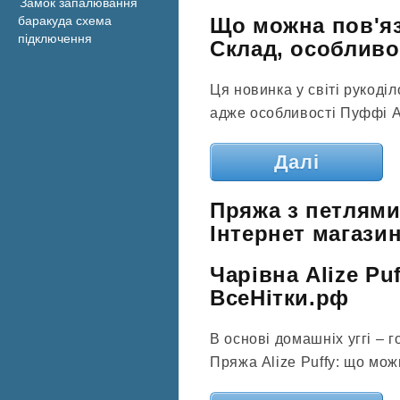
Замок запалювання
баракуда схема
Що можна пов'яз
підключення
Склад, особливос
Ця новинка у світі рукоді
адже особливості Пуффі Ал
Далі
Пряжа з петлями:
Інтернет магазин
Чарівна Alize Puf
ВсеНітки.рф
В основі домашніх уггі – 
Пряжа Alize Puffy: що можн