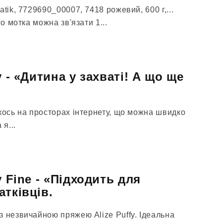
tik, 7729690_00007, 7418 рожевий, 600 г,...
го мотка можна зв'язати 1...
y - «Дитина у захваті! А що ще
кось на просторах інтернету, що можна швидко
 я...
y Fine - «Підходить для
тківців.
з незвичайною пряжею Alize Puffy. Ідеальна