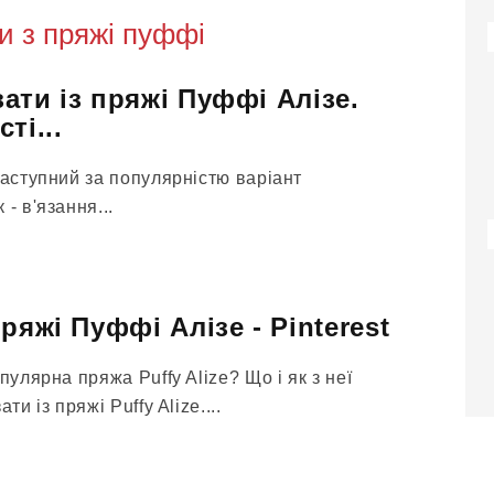
 з пряжі пуффі
ати із пряжі Пуффі Алізе.
ті...
Наступний за популярністю варіант
- в'язання...
ряжі Пуффі Алізе - Pinterest
пулярна пряжа Puffy Alize? Що і як з неї
ти із пряжі Puffy Alize....