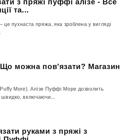
ати з пряжі пуффі алізе - Все
ії та...
 — це пухнаста пряжа, яка зроблена у вигляді
.
. Що можна пов'язати? Магазин
Puffy More). Алізе Пуффі Море дозволить
і швидко, включаючи...
язати руками з пряжі з
і Пуффі