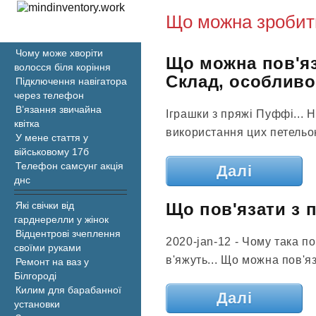
Що можна зробити
Чому може хворіти
Що можна пов'яз
волосся біля коріння
Склад, особливос
Підключення навігатора
через телефон
В’язання звичайна
Іграшки з пряжі Пуффі... 
квітка
використання цих петельок 
У мене стаття у
військовому 17б
Телефон самсунг акція
Далі
днс
Що пов'язати з п
Які свічки від
гарднерелли у жінок
Відцентрові зчеплення
2020-jan-12 - Чому така по
своїми руками
в'яжуть... Що можна пов'яза
Ремонт на ваз у
Білгороді
Килим для барабанної
Далі
установки