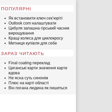
ПОПУЛЯРНІ
Як встановити ключ сек’юріті
Outlook com налаштувати
Цибуля запашна гірський часник
вирощування
Кращі колеса для циклокросу
Митниця купівля для себе
ЗАРАЗ ЧИТАЮТЬ
Final coating переклад
Циганські карти значення карти
вдова
Не ясна суть синонім
Плюс на карті області
Він погана людина як пишеться