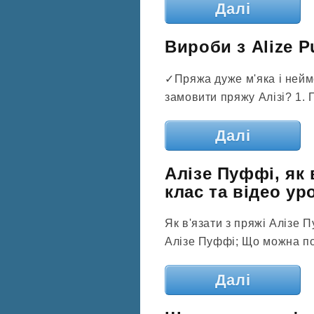
Далі
Вироби з Alize P
✓Пряжа дуже м'яка і неймо
замовити пряжу Алізі? 1. 
Далі
Алізе Пуффі, як 
клас та відео ур
Як в'язати з пряжі Алізе П
Алізе Пуффі; Що можна пов
Далі