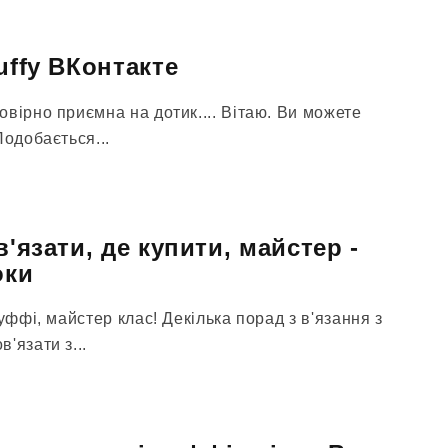
uffy ВКонтакте
вірно приємна на дотик.... Вітаю. Ви можете
Подобається...
в'язати, де купити, майстер -
оки
уффі, майстер клас! Декілька порад з в'язання з
'язати з...