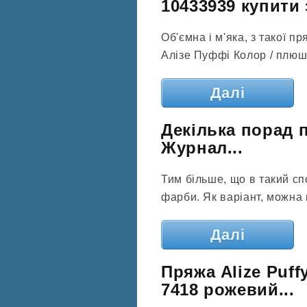
10433939 купити з
Об'ємна і м'яка, з такої пр
Алізе Пуффі Колор / плю
Далі
Декілька порад п
Журнал...
Тим більше, що в такий сп
фарби. Як варіант, можна н
Далі
Пряжа Alize Puff
7418 рожевий...