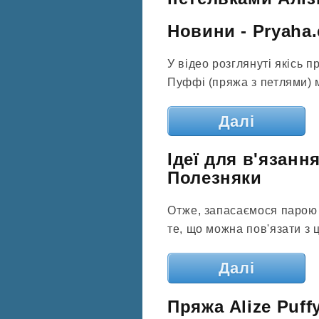
Новини - Pryaha
У відео розглянуті якісь п
Пуффі (пряжа з петлями) 
Далі
Ідеї ​​для в'язан
Полезняки
Отже, запасаємося парою 
те, що можна пов'язати з ц
Далі
Пряжа Alize Puff