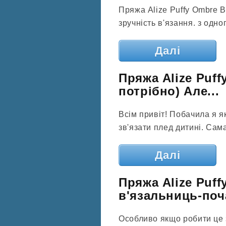
Пряжа Alize Puffy Ombre Ba
зручність в'язання. з одно
Далі
Пряжа Alize Puff
потрібно) Але...
Всім привіт! Побачила я я
зв'язати плед дитині. Сама
Далі
Пряжа Alize Puff
в'язальниць-поча
Особливо якщо робити це 