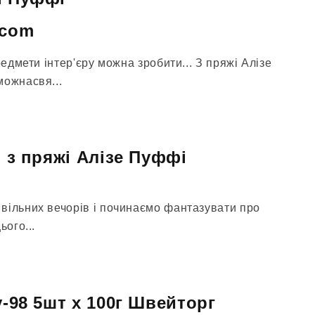
.com
редмети інтер'єру можна зробити... З пряжі Алізе
можнасвя...
ня з пряжі Алізе Пуффі
вільних вечорів і починаємо фантазувати про
ього...
y-98 5шт х 100г Швейторг