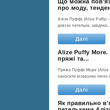
Що можна пов'яз
про моду, тенденц
Алізе Пуффі (Alize Puffy)
довгих петельок, завдяки..
Далі
Alize Puffy More
пряжі та...
Пряжа Пуффі Море (Alize 
наносити візерунки легко 
Далі
Як правильно в'
петельками Аліз