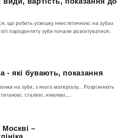
 види, вартість, показання до
ся, що робить усмішку неестетичною; на зубах
таті пародонтиту зуби почали розхитуватися;
а - які бувають, показання
онки на зуби, з якого матеріалу... Розрізняють
титанові, сталеві, нікелеві,...
 Москві –
лініка