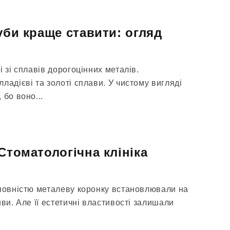
уби краще ставити: огляд
і зі сплавів дорогоцінних металів.
ладієві та золоті сплави. У чистому вигляді
 бо воно...
Стоматологічна клініка
 повністю металеву коронку встановлювали на
иви. Але її естетичні властивості залишали