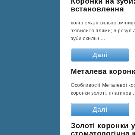
Коронки на зуби:
встановлення
колір емалі сильно змінив
з'явилися плями; в резуль
зуби схильні...
Далі
Металева коронк
Особливості Металевої кор
коронки золоті, платинові, 
Далі
Золоті коронки у
стоматологічна.к