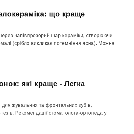
алокераміка: що краще
 через напівпрозорий шар кераміки, створюючи
 емалі (срібло викликає потемніння ясна). Можна
нок: які краще - Легка
и для жувальних та фронтальних зубів,
тезів. Рекомендації стоматолога-ортопеда у