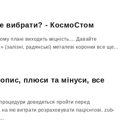
е вибрати? - КосмоСтом
му плані виходить міцність.... Давайте
 (залізні, радянські) металеві коронки все ще...
 опис, плюси та мінуси, все
і процедури доведеться пройти перед
на які витрати розраховувати пацієнтові. zub-
..