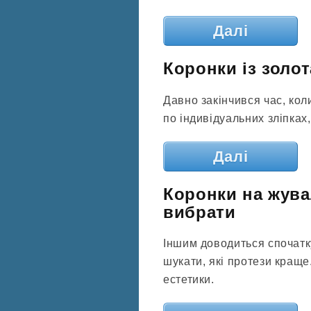
Далі
Коронки із золота
Давно закінчився час, коли
по індивідуальних зліпках,
Далі
Коронки на жува
вибрати
Іншим доводиться спочатку
шукати, які протези краще
естетики.