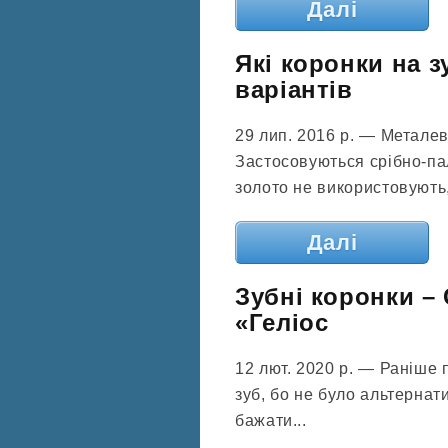
Далі
Які коронки на з
варіантів
29 лип. 2016 р. — Металев
Застосовуються срібно-пал
золото не використовують,
Далі
Зубні коронки – 
«Геліос
12 лют. 2020 р. — Раніше
зуб, бо не було альтернат
бажати...