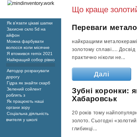
Що краще золотий
Як в’язати цікаві шапки
Переваги метало
Захисне скло 5d на
айфон
найкращими металокерамі
Можна фарбувати
волосся коли місячне
золотому сплаві.... Досві
Я втомився remix 2021
практично ніколи не...
Найкращий собор рівно
Автодор розрахувати
Далі
дорогу
Гідра як знайти скарб
Зубні коронки: я
Зелений сойлент
роблять з
Хабаровськ
Як працюють наші
органи зору
20 років тому найпопуляр
Соціальна діяльність
вчителя у школі
золото. Сьогодні «золотий 
глибинці...