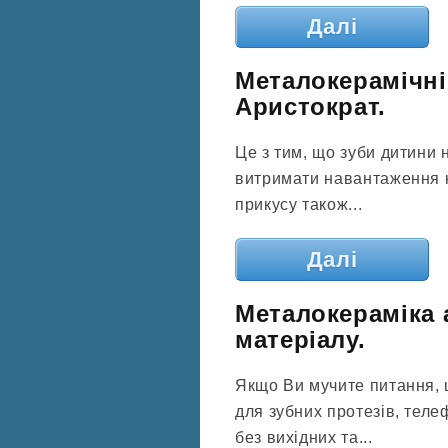
Далі
Металокерамічні 
Аристократ.
Це з тим, що зуби дитини 
витримати навантаження к
прикусу також...
Далі
Металокераміка 
матеріалу.
Якщо Ви мучите питання, 
для зубних протезів, теле
без вихідних та...