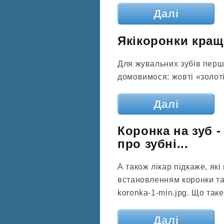
Далі
Якікоронки кращ
Для жувальних зубів першо
домовимося: жовті «золоті»
Далі
Коронка на зуб -
про зубні...
А також лікар підкаже, як
встановленням коронки та 
koronka-1-min.jpg. Що таке.
Далі