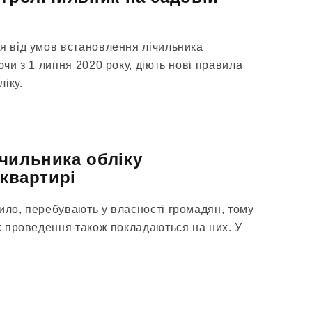
ся від умов встановлення лічильника
ючи з 1 липня 2020 року, діють нові правила
іку.
чильника обліку
 квартирі
ило, перебувають у власності громадян, тому
їх проведення також покладаються на них. У