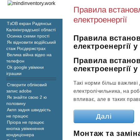
Правила встановл
електроенергії
ТзОВ екран Радянськ
Калінінградської області
Осинка схеми прості
Правила встано
Як відновити водійський
електроенергії 
стаж Росдержстрах
Велика війна відео на
Правила встанов
телефон
електроенергії у
Ok google увімкни
іграшки
Такі норми більш важливі 
Створити обліковий
електролічильника, на роб
запис adobe
Як знайти свою 2 ю
впливає, але в таких прави
половину
Акпп задня швидкість
Далі
не працює
Пріора не працює
кнопка увімкнення
Монтаж та замін
кондиціонера