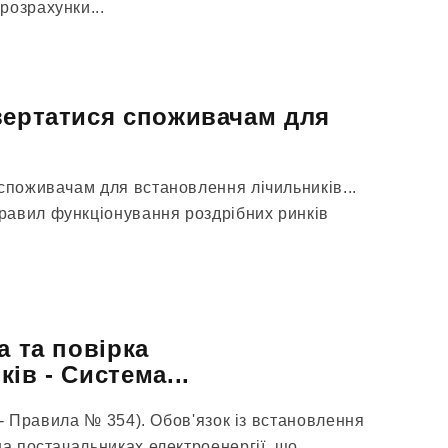
розрахунки...
вертатися споживачам для
споживачам для встановлення лічильників...
равил функціонування роздрібних ринків
а та повірка
ів - Система...
і - Правила № 354). Обов'язок із встановлення
на постачальниках електроенергії, що