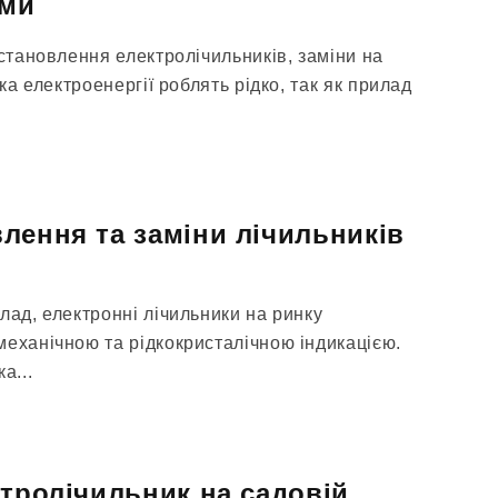
ами
встановлення електролічильників, заміни на
ика електроенергії роблять рідко, так як прилад
лення та заміни лічильників
лад, електронні лічильники на ринку
механічною та рідкокристалічною індикацією.
а...
ктролічильник на садовій