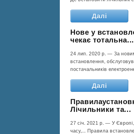
Далі
Нове у встановле
чекає тотальна...
24 лип. 2020 р. — За нови
встановлення, обслуговува
постачальників електроене
Далі
Правилаустановк
Лічильники та...
27 січ. 2021 р. — У Європі
часу,... Правила встановле