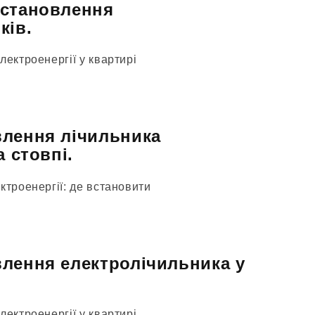
встановлення
ків.
лектроенергії у квартирі
влення лічильника
а стовпі.
ктроенергії: де встановити
лення електролічильника у
лектроенергії у квартирі