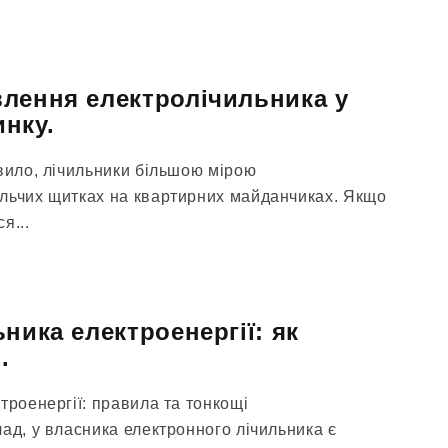
лення електролічильника у
нку.
авило, лічильники більшою мірою
льчих щитках на квартирних майданчиках. Якщо
я...
ника електроенергії: як
.
троенергії: правила та тонкощі
ад, у власника електронного лічильника є