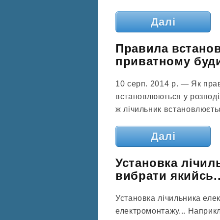
Далі
Правила встанов
приватному буди
10 серп. 2014 р. — Як пр
встановлюються у розподі
ж лічильник встановлюєтьс
Далі
Установка лічиль
вибрати якийсь..
Установка лічильника елек
електромонтажу... Наприкл