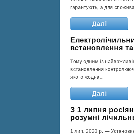
гарантують, а для споживач
Далі
Електролічильни
встановлення та
Тому одним із найважливі
встановлення контролюючо
якого жодна...
Далі
З 1 липня росія
розумні лічильн
1 лип. 2020 р. — Установ