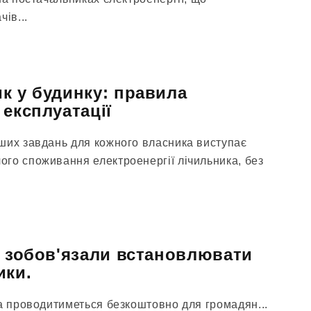
ів...
к у будинку: правила
 експлуатації
ших завдань для кожного власника виступає
го споживання електроенергії лічильника, без
н зобов'язали встановлювати
ики.
ка проводитиметься безкоштовно для громадян...