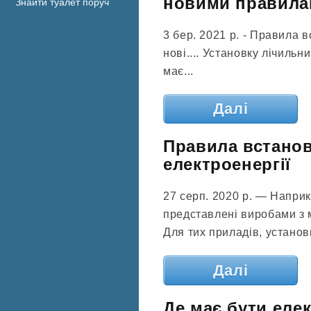
новими правил
Знайти туалет поруч
3 бер. 2021 р. - Правила 
нові.... Установку лічильн
має...
Далі
Правила встанов
електроенергії
27 серп. 2020 р. — Наприк
представлені виробами з 
Для тих приладів, установк
Далі
Де має бути еле