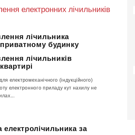
ення електронних лічильників
влення лічильника
у приватному будинку
лення лічильників
 квартирі
для електромеханічного (індукційного)
оту електронного приладу кут нахилу не
лах...
а електролічильника за