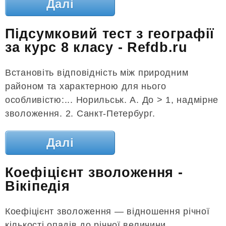
Далі
Підсумковий тест з географії
за курс 8 класу - Refdb.ru
Встановіть відповідність між природним
районом та характерною для нього
особливістю:... Норильськ. А. До > 1, надмірне
зволоження. 2. Санкт-Петербург.
Далі
Коефіцієнт зволоження -
Вікіпедія
Коефіцієнт зволоження — відношення річної
кількості опадів до річної величини