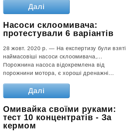
Далі
Насоси склоомивача:
протестували 6 варіантів
28 жовт. 2020 р. — На експертизу були взяті
наймасовіші насоси склоомивача,...
Порожнина насоса відокремлена від
порожнини мотора, є хороші дренажні...
Далі
Омивайка своїми руками:
тест 10 концентратів - За
кермом