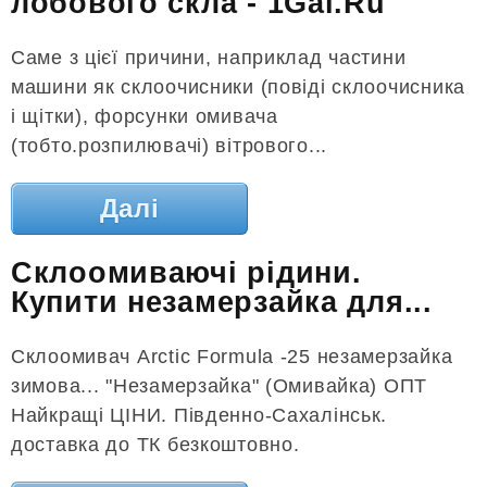
лобового скла - 1Gai.Ru
Саме з цієї причини, наприклад частини
машини як склоочисники (повіді склоочисника
і щітки), форсунки омивача
(тобто.розпилювачі) вітрового...
Далі
Склоомиваючі рідини.
Купити незамерзайка для...
Склоомивач Arctic Formula -25 незамерзайка
зимова... "Незамерзайка" (Омивайка) ОПТ
Найкращі ЦІНИ. Південно-Сахалінськ.
доставка до ТК безкоштовно.