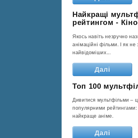
Найкращі мультф
рейтингом - Кін
Якось навіть незручно наз
анімаційні фільми. І як н
найвідоміших...
Далі
Топ 100 мультфі
Дивитися мультфільми – ці
популярними рейтингами: 
найкраще аніме.
Далі