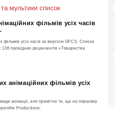
та мультики список
імаційних фільмів усіх часів
.
х фільмів усіх часів за версією OFCS. Список
к 138 провідних рецензентів «Товариства
их анімаційних фільмів усіх
 види анімації, але примітно те, що на першому
epenthe Productions.