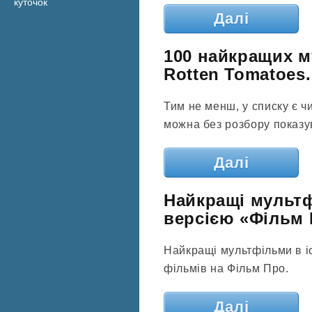
куточок
Далі
100 найкращих му
Rotten Tomatoes.
Тим не менш, у списку є ч
можна без розбору показу
Далі
Найкращі мультфі
версією «Фільм 
Найкращі мультфільми в іс
фільмів на Фільм Про.
Далі