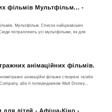
х фільмів Мультфільм... -
льмів. Мультфільм. Список найцікавіших
Сюди потрапляють усі мультфільми, як для
ражних анімаційних фільмів.
нометражні анімаційні фільми створені та/або
Company, або її попередником Walt Disney...
для дітей - Афіша-Кіно -