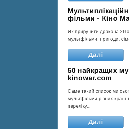
Мультиплікаційні
фільми - Кіно Ma
Як приручити дракона 2How
мультфільми, пригоди, сім
Далі
50 найкращих му
kinowar.com
Саме такий список ми сьо
мультфільми різних країн 
переліку...
Далі