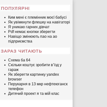
ПОПУЛЯРНІ
Ким мені є племінник моєї бабусі
Як увімкнути флешку на навігаторі
Я уникаю гарних дівчат
Pdf немає кнопки зберегти
Навіщо змінюють пао на ао
підприємства
ЗАРАЗ ЧИТАЮТЬ
Схема ба 64
Скільки коштує зробити в’їзд у
гараж
Як зберегти картинку yandex
browser
Перукарня в 13 мкр нефтеюганск
телефон
Дитячий проект я та мій клас