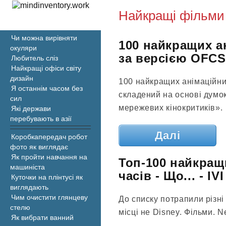
Найкращі фільми 
Чи можна вирівняти
100 найкращих ан
окуляри
за версією OFCS
Любитель сліз
Найкращі офіси світу
дизайн
100 найкращих анімаційни
Я останнім часом без
складений на основі думо
сил
мережевих кінокритиків».
Які держави
перебувають в азії
Далі
Коробкапередач робот
фото як виглядає
Як пройти навчання на
Топ-100 найкращ
машиніста
часів - Що... - IVI
Куточки на плінтусі як
виглядають
Чим очистити глянцеву
До списку потрапили різні
стелю
місці не Disney. Фільми. N
Як вибрати ванний