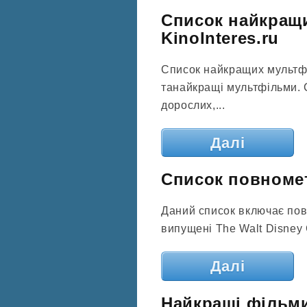
Список найкращи
KinoInteres.ru
Список найкращих мультфі
танайкращі мультфільми. 
дорослих,...
Далі
Список повномет
Даний список включає пов
випущені The Walt Disney 
Далі
Найкращі фільми 