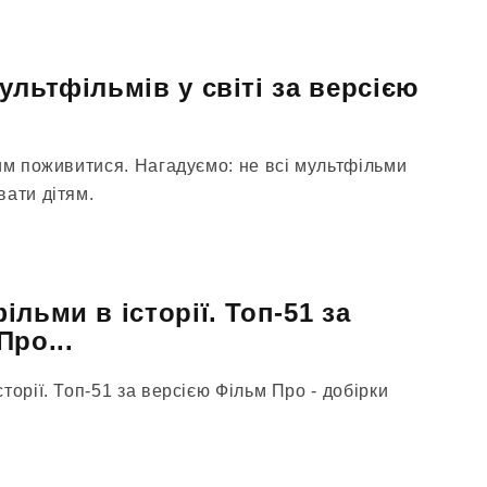
льтфільмів у світі за версією
им поживитися. Нагадуємо: не всі мультфільми
вати дітям.
льми в історії. Топ-51 за
Про...
торії. Топ-51 за версією Фільм Про - добірки