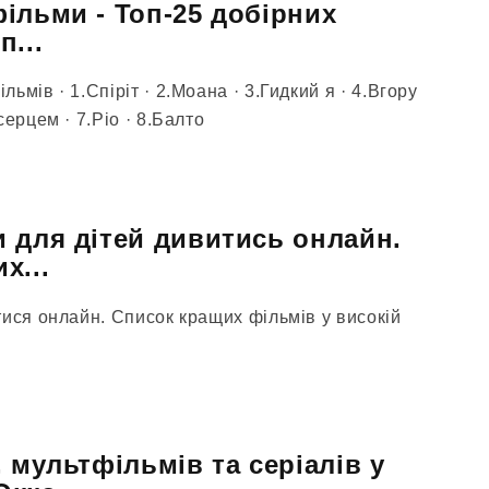
ільми - Топ-25 добірних
...
мів · 1.Спіріт · 2.Моана · 3.Гидкий я · 4.Вгору
ерцем · 7.Ріо · 8.Балто
 для дітей дивитись онлайн.
х...
тися онлайн. Список кращих фільмів у високій
 мультфільмів та серіалів у