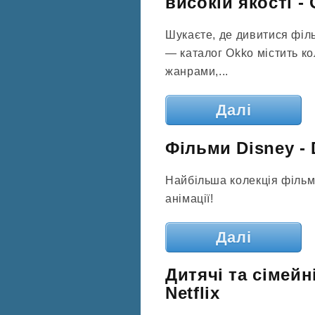
високій якості -
Шукаєте, де дивитися філь
— каталог Okko містить ко
жанрами,...
Далі
Фільми Disney - 
Найбільша колекція фільмі
анімації!
Далі
Дитячі та сімей
Netflix