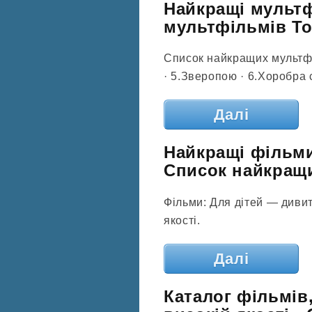
Найкращі мультф
мультфільмів Топ
Список найкращих мультфіль
· 5.Зверопою · 6.Хоробра с
Далі
Найкращі фільми
Список найкращи
Фільми: Для дітей — диви
якості.
Далі
Каталог фільмів,