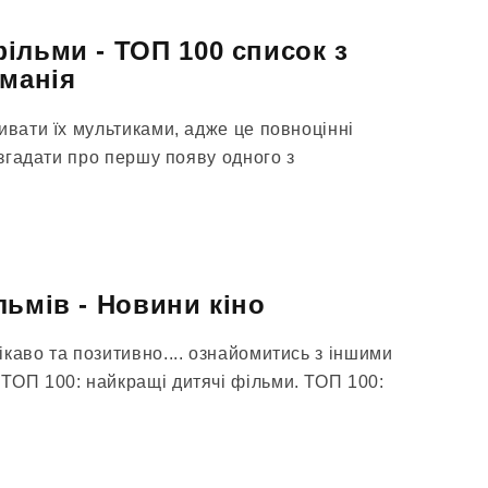
ільми - ТОП 100 список з
оманія
ивати їх мультиками, адже це повноцінні
е згадати про першу появу одного з
льмів - Новини кіно
каво та позитивно.... ознайомитись з іншими
ТОП 100: найкращі дитячі фільми. ТОП 100: