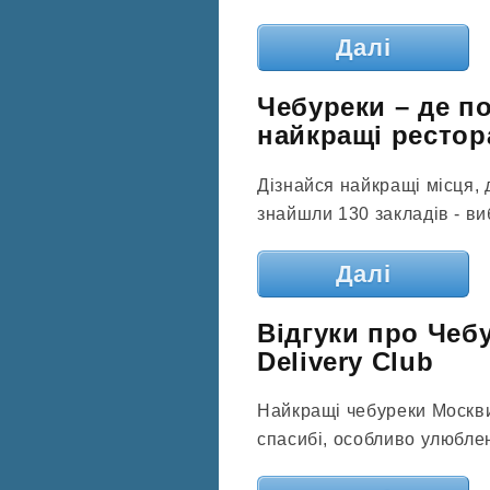
Далі
Чебуреки – де по
найкращі рестор
Дізнайся найкращі місця, д
знайшли 130 закладів - ви
Далі
Відгуки про Чеб
Delivery Club
Найкращі чебуреки Москви
спасибі, особливо улюблен