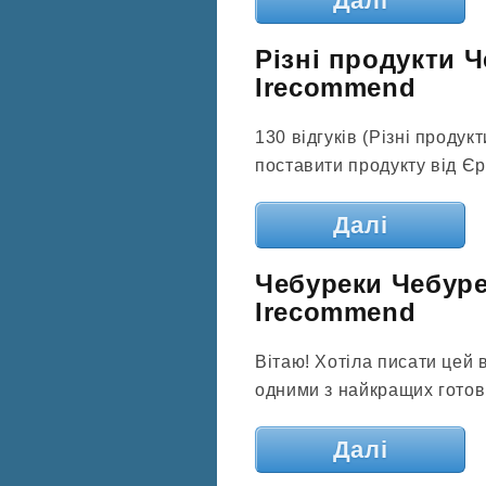
Далі
Різні продукти Ч
Irecommend
130 відгуків (Різні проду
поставити продукту від Єр
Далі
Чебуреки Чебуре
Irecommend
Вітаю! Хотіла писати цей 
одними з найкращих готов
Далі