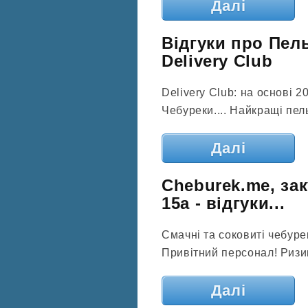
Далі
Відгуки про Пель
Delivery Club
Delivery Club: на основі 20
Чебуреки.... Найкращі пел
Далі
Cheburek.me, за
15а - відгуки...
Смачні та соковиті чебуре
Привітний персонал! Ризик
Далі