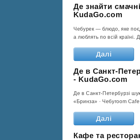
Де знайти смачні
KudaGo.com
Чебурек — блюдо, яке поєд
а люблять по всій країні. 
Далі
Де в Санкт-Пете
- KudaGo.com
Де в Санкт-Петербурзі шу
«Бринза» · Чебуroom Cafe
Далі
Кафе та ресторан