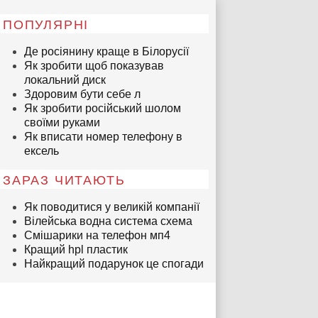
ПОПУЛЯРНІ
Де росіянину краще в Білорусії
Як зробити щоб показував
локальний диск
Здоровим бути себе л
Як зробити російський шолом
своїми руками
Як вписати номер телефону в
ексель
ЗАРАЗ ЧИТАЮТЬ
Як поводитися у великій компанії
Вілейська водна система схема
Смішарики на телефон мп4
Кращий hpl пластик
Найкращий подарунок це спогади