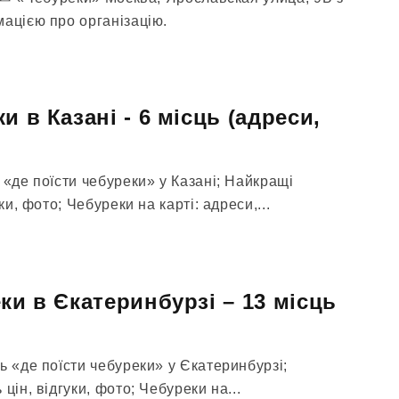
мацією про організацію.
и в Казані - 6 місць (адреси,
 «де поїсти чебуреки» у Казані; Найкращі
ки, фото; Чебуреки на карті: адреси,...
ки в Єкатеринбурзі – 13 місць
ь «де поїсти чебуреки» у Єкатеринбурзі;
цін, відгуки, фото; Чебуреки на...