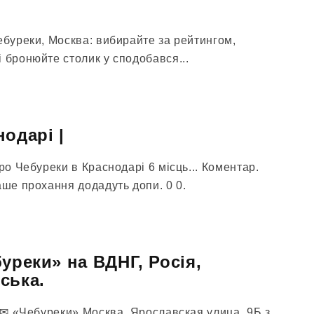
ебуреки, Москва: вибирайте за рейтингом,
 бронюйте столик у сподобався...
одарі |
про Чебуреки в Краснодарі 6 місць... Коментар.
аше прохання додадуть допи. 0 0.
уреки» на ВДНГ, Росія,
ська.
в ✉ «Чебуреки» Москва, Ярославская улица, 9Б з