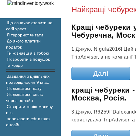
Найкращі чебурек
Що означає ставити на
Кращі чебуреки у
собі хрест
Чебуречна, Москв
Я терорист читати
До якого платити
податок
1 Дякую, Nigula2016! Цей 
Ти ж знаєш я з тобою
TripAdvisor, а не компанії 
Як зробити з подушок
та ковдр
Далі
Завдання з цивільних
правовідносин 9 клас
кращі чебуреки -
Як дізнатися дату
Як дізнатися снілс
Москва, Росія.
через онлайн
Створити копію масиву
3 Дякую, R6259FDalexande
в js
перекласти cdr в пдф
користувача TripAdvisor, а
онлайн