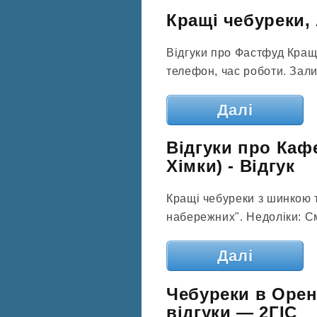
Кращі чебуреки, 
Відгуки про Фастфуд Кращ
телефон, час роботи. Залиш
Далі
Відгуки про Кафе
Хімки) - Відгук
Кращі чебуреки з шинкою 
набережних". Недоліки: См
Далі
Чебуреки в Орен
відгуки — 2ГІС