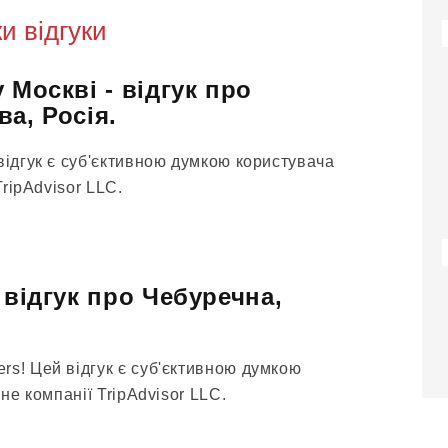
и відгуки
 Москві - відгук про
а, Росія.
відгук є суб'єктивною думкою користувача
TripAdvisor LLC.
 відгук про Чебуречна,
rs! Цей відгук є суб'єктивною думкою
 не компанії TripAdvisor LLC.