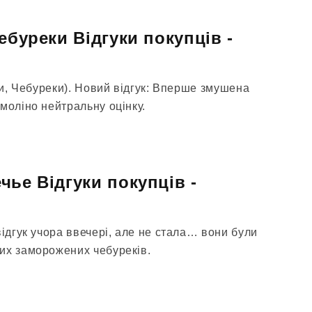
ебуреки Відгуки покупців -
кти, Чебуреки). Новий відгук: Вперше змушена
моліно нейтральну оцінку.
чье Відгуки покупців -
відгук учора ввечері, але не стала… вони були
их заморожених чебуреків.