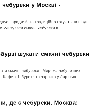
 чебуреки у Москві -
нує народи: його традиційно готують на півдні,
Де куштувати смачні чебуреки в...
рбурзі шукати смачні чебуреки
кати смачні чебуреки · Мережа чебуречних
 · Кафе «Чебуреки та чарочка у Лариси».
и, де є чебуреки, Москва: