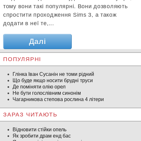
тому вони такі популярні. Вони дозволяють
спростити проходження Sims 3, а також
додати в неї те,...
Далі
ПОПУЛЯРНІ
Глінка Іван Сусанін не томи рідний
Що буде якщо носити брудні труси
Де поміняти олію орел
Не бути голослівним синонім
Чагарникова степова рослина 4 літери
ЗАРАЗ ЧИТАЮТЬ
Відновити стійки опель
Як зробити драм енд бас