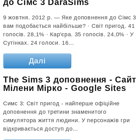
до Сімс 3 DaraSims
9 жовтня. 2012 р. — Яке доповнення до Сімс 3
вам подобається найбільше? · Світ пригод. 41
голосів. 28,1% · Кар'єра. 35 голосів. 24,0% · У
Сутінках. 24 голоси. 16...
Далі
The Sims 3 доповнення - Сайт
Мілени Мірко - Google Sites
Симс 3: Світ пригод - найперше офіційне
доповнення до третини знаменитого
симулятора життя людини. У персонажів гри
відкривається доступ до...