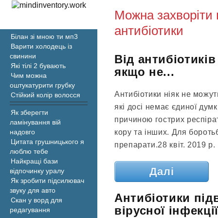
Можна захворіти
антибіотики
Білан зі мною ти мп3
Варити холодець із
свинини
Від антибіотиків
Які тілі 2 бувають
якщо не...
Чим можна
оштукатурити грубку
Антибіотики ніяк не можут
Стійкий колір волосся
які досі немає єдиної дум
Як зберегти
причиною гострих респірат
ламінування вій
кору та інших. Для бороть
надовго
Цитата грушницького я
препарати.28 квіт. 2019 р.
люблю тебе
Найкращі бази
Далі
відпочинку уралу
Як зробити підсилювач
звуку для авто
Антибіотики під
Скан у ворд для
вірусної інфекції
редагування