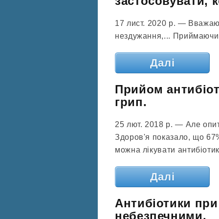
застосовувати, к
17 лист. 2020 р. — Вважают
нездужання,... Приймаючи л
Далі
Прийом антибіот
грип.
25 лют. 2018 р. — Але опи
Здоров'я показало, що 67%
можна лікувати антибіотик
Далі
Антибіотики при
небезпечними.