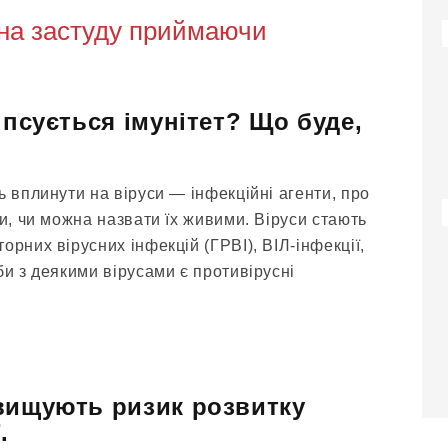
 на застуду приймаючи
 псується імунітет? Що буде,
ь вплинути на віруси — інфекційні агенти, про
ки, чи можна назвати їх живими. Віруси стають
орних вірусних інфекцій (ГРВІ), ВІЛ-інфекції,
би з деякими вірусами є противірусні
вищують ризик розвитку
.