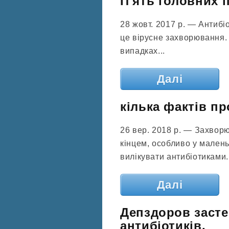
П'ять головних 
28 жовт. 2017 р. — Антибіо
це вірусне захворювання. 
випадках...
Далі
кілька фактів пр
26 вер. 2018 р. — Захвор
кінцем, особливо у малень
вилікувати антибіотиками.
Далі
Депздоров засте
антибіотиків.