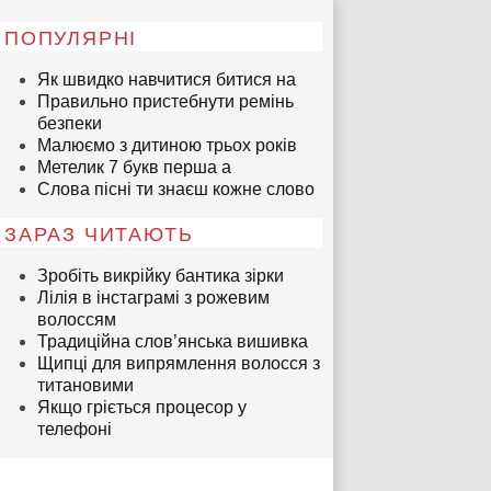
ПОПУЛЯРНІ
Як швидко навчитися битися на
Правильно пристебнути ремінь
безпеки
Малюємо з дитиною трьох років
Метелик 7 букв перша а
Слова пісні ти знаєш кожне слово
ЗАРАЗ ЧИТАЮТЬ
Зробіть викрійку бантика зірки
Лілія в інстаграмі з рожевим
волоссям
Традиційна слов’янська вишивка
Щипці для випрямлення волосся з
титановими
Якщо гріється процесор у
телефоні