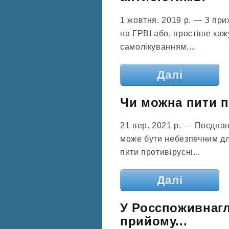
1 жовтня. 2019 р. — З пр
на ГРВІ або, простіше каж
самолікуванням,...
Далі
Чи можна пити п
21 вер. 2021 р. — Поєднан
може бути небезпечним дл
пити противірусні...
Далі
У Росспоживнагл
прийому...