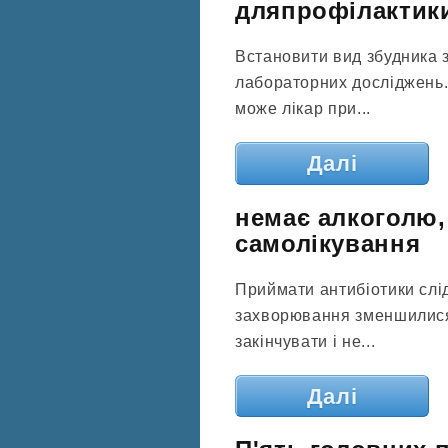
дляпрофілактик
Встановити вид збудника
лабораторних досліджень.
може лікар при...
Далі
немає алкоголю,
самолікування
Приймати антибіотики слід 
захворювання зменшилися 
закінчувати і не...
Далі