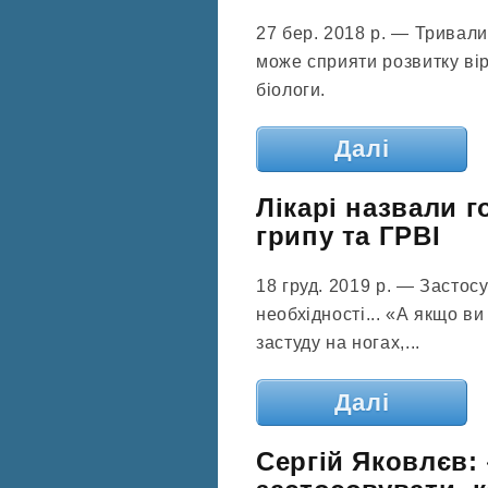
27 бер. 2018 р. — Тривали
може сприяти розвитку вір
біологи.
Далі
Лікарі назвали г
грипу та ГРВІ
18 груд. 2019 р. — Застосу
необхідності... «А якщо в
застуду на ногах,...
Далі
Сергій Яковлєв: