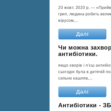
20 жовт. 2020 р. — «Прий
грип, людина робить велик
вірусом,...
Далі
Чи можна захвор
антибіотики.
якщо хворів і п'єш антибі
сьогодні була в дитячій по
сильно кашляв,...
Далі
Антибіотики - З