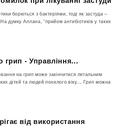
помилок при лікуванні застуди
тики борються з бактеріями, тоді як застуда –
На думку Аллана, "прийом антибіотиків у таких
о грип - Управління...
ювання на грип може закінчитися летальним
ких дітей та людей похилого віку.... Грип можна
рігає від використання