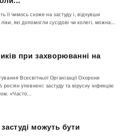
оли...
ь її чимось схоже на застуду і, відчувши
іки, які допомогли сусідові чи колегі, можна...
иків при захворюванні на
тування Всесвітньої Організації Охорони
 росіян упевнені: застуду та вірусну інфекцію
ом. «Часто...
 застуді можуть бути