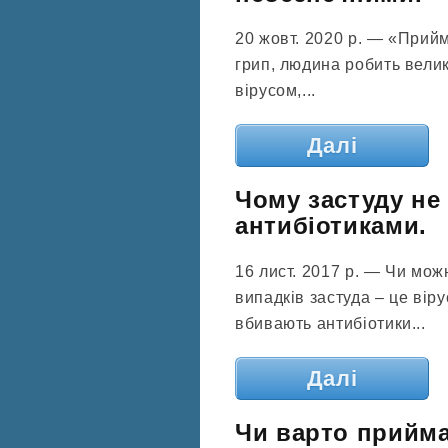
20 жовт. 2020 р. — «Прий
грип, людина робить велик
вірусом,...
Далі
Чому застуду не
антибіотиками.
16 лист. 2017 р. — Чи мож
випадків застуда – це вір
вбивають антибіотики...
Далі
Чи варто прийма