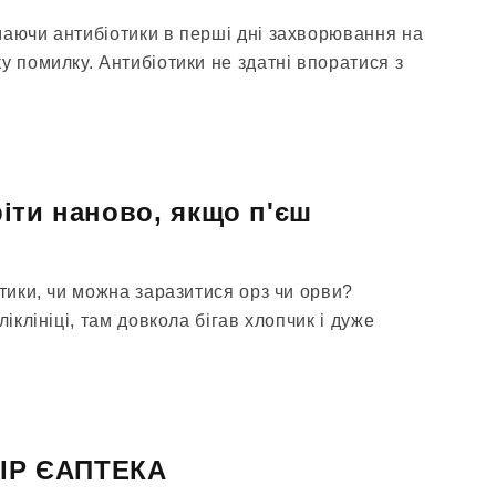
маючи антибіотики в перші дні захворювання на
у помилку. Антибіотики не здатні впоратися з
іти наново, якщо п'єш
отики, чи можна заразитися орз чи орви?
ліклініці, там довкола бігав хлопчик і дуже
БІР ЄАПТЕКА