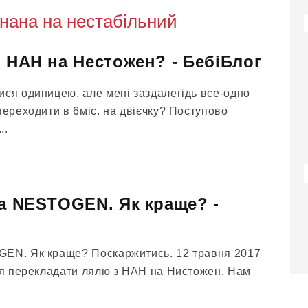
нана на нестабільний
з НАН на Нестожен? - БебіБлог
ися одиницею, але мені заздалегідь все-одно
переходити в 6міс. на двієчку? Поступово
..
на NESTOGEN. Як краще? -
GEN. Як краще? Поскаржитись. 12 травня 2017
а я перекладати лялю з НАН на Нистожен. Нам