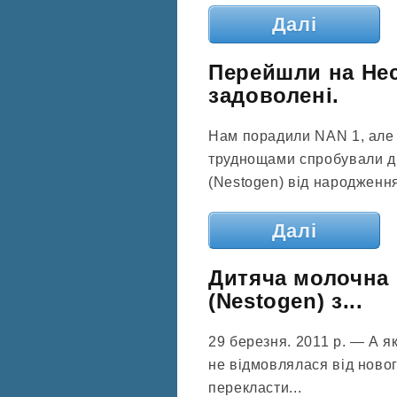
Далі
Перейшли на Нес
задоволені.
Нам порадили NAN 1, але 
труднощами спробували д
(Nestogen) від народження
Далі
Дитяча молочна 
(Nestogen) з...
29 березня. 2011 р. — А 
не відмовлялася від ново
перекласти...