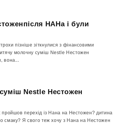
тоженпісля НАНа і були
трохи пізніше зіткнулися з фінансовими
итячу молочну суміш Nestle Нестожен
, вона...
суміш Nestle Нестожен
як пройшов перехід із Нана на Нестожен? дитина
го смаку? Я свого теж хочу з Нана на Нестожен