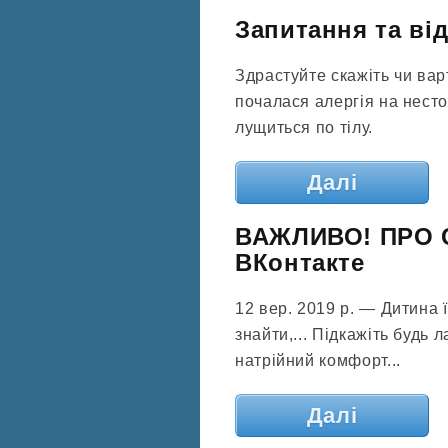
Запитання та ві
Здрастуйте скажіть чи вар
почалася алергія на несто
лущиться по тілу.
Далі
ВАЖЛИВО! ПРО С
ВКонтакте
12 вер. 2019 р. — Дитина 
знайти,... Підкажіть будь
натрійний комфорт...
Далі