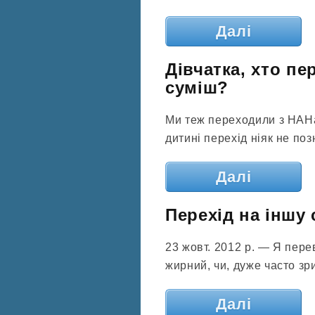
Далі
Дівчатка, хто пе
суміш?
Ми теж переходили з НАНа
дитині перехід ніяк не по
Далі
Перехід на іншу 
23 жовт. 2012 р. — Я пер
жирний, чи, дуже часто з
Далі