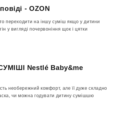
дповіді - OZON
то переходити на іншу суміш якщо у дитини
гін у вигляді почервоніння щок і цятки
УМІШІ Nestlé Baby&me
їсть необережний комфорт, але її дуже складно
 ласка, чи можна годувати дитину сумішшю