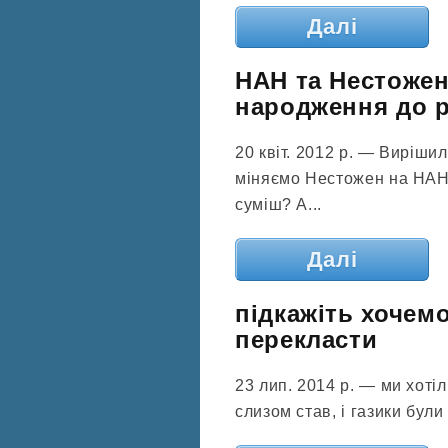
Далі
НАН та Нестожен 
народження до ро
20 квіт. 2012 р. — Виріши
міняємо Нестожен на НАН,
суміш? А...
Далі
підкажіть хочем
перекласти
23 лип. 2014 р. — ми хотіл
слизом став, і газики були