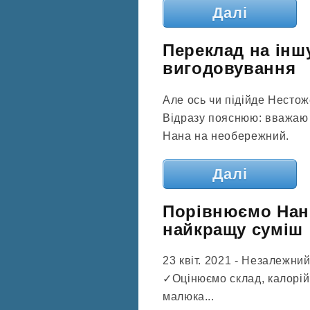
Далі
Переклад на інш
вигодовування
Але ось чи підійде Несто
Відразу пояснюю: вважаю 
Нана на необережний.
Далі
Порівнюємо Нан
найкращу суміш
23 квіт. 2021 - Незалежни
✓Оцінюємо склад, калорійн
малюка...