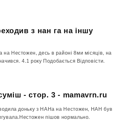
реходив з нан га на іншу
 на Нестожен, десь в районі 8ми місяців, на
значився. 4.1 року Подобається Відповісти.
суміш - стор. 3 - mamavrn.ru
еводила доньку з НАНа на Нестожен, НАН був
ригувала.Нестожен пішов нормально.