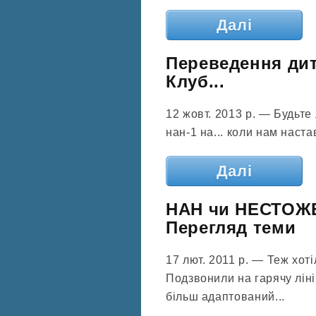
Далі
Переведення дити
Клуб...
12 жовт. 2013 р. — Будьте 
нан-1 на... коли нам наста
Далі
НАН чи НЕСТОЖЕ
Перегляд теми
17 лют. 2011 р. — Теж хо
Подзвонили на гарячу лін
більш адаптований...