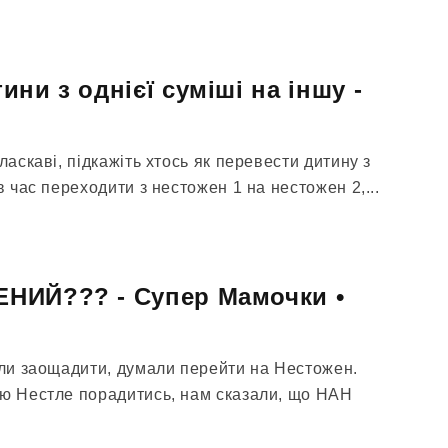
ни з однієї суміші на іншу -
ласкаві, підкажіть хтось як перевести дитину з
в час переходити з нестожен 1 на нестожен 2,...
НИЙ??? - Супер Мамочки •
тіли заощадити, думали перейти на Нестожен.
ію Нестле порадитись, нам сказали, що НАН