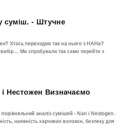
у суміш. - Штучне
жен? Хтось переходив так на нього з НАНа?
вибір… Ми спробували так само перейти з
 і Нестожен Визначаємо
й порівняльний аналіз сумішей - Nan і Nestogen.
ість, наявність харчових волокон, безпеку для