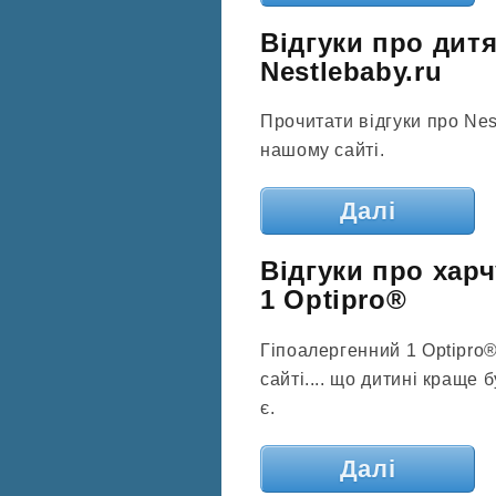
Відгуки про дит
Nestlebaby.ru
Прочитати відгуки про Ne
нашому сайті.
Далі
Відгуки про хар
1 Optipro®
Гіпоалергенний 1 Optipro
сайті.... що дитині краще 
є.
Далі