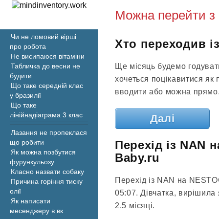
Можна перейти з 
Чи не ломовий вірші
Хто переходив і
про робота
Не висипаюся вітаміни
Ще місяць будемо годуват
Табличка до весни не
будити
хочеться поцікавитися як 
Що таке середній клас
вводити або можна прямо.
у бразилії
Що таке
лінійнадіаграма 3 клас
Далі
Лазання не пропеклася
Перехід із NAN 
що робити
Як можна позбутися
Baby.ru
фурункульозу
Класно назвати собаку
Перехід із NAN на NESTO
Причина горіння тиску
олії
05:07. Дівчатка, вирішил
Як написати
2,5 місяці.
месенджеру в вк