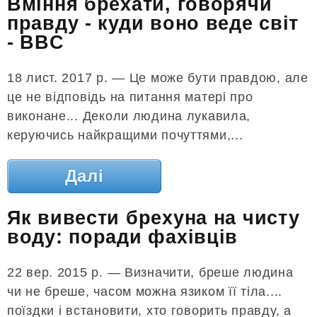
Вміння брехати, говорячи
правду - куди воно веде світ
- BBC
18 лист. 2017 р. — Це може бути правдою, але
це не відповідь на питання матері про
виконане... Деколи людина лукавила,
керуючись найкращими почуттями,...
Далі
Як вивести брехуна на чисту
воду: поради фахівців
22 вер. 2015 р. — Визначити, бреше людина
чи не бреше, часом можна язиком її тіла....
поїздки і встановити, хто говорить правду, а