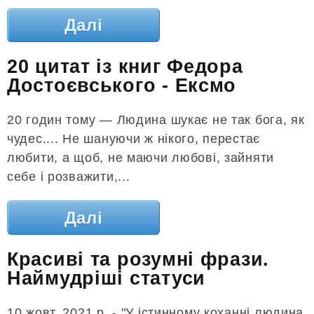
Далі
20 цитат із книг Федора
Достоєвського - Ексмо
20 годин тому — Людина шукає не так бога, як
чудес.... Не шануючи ж нікого, перестає
любити, а щоб, не маючи любові, зайняти
себе і розважити,...
Далі
Красиві та розумні фрази.
Наймудріші статуси
10 жовт. 2021 р. - "У істинному коханні людина