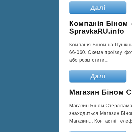
Далі
Компанія Біном 
SpravkaRU.info
Компанія Біном на Пушкін
66-060. Схема проїзду, фо
або розмістити...
Далі
Магазин Біном С
Магазин Біном Стерлітама
знаходиться Магазин Біном
Магазин... Контактні телеф