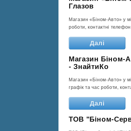
Глазов
Магазин «Біном-Авто» у мі
роботи, контактні телефони
Далі
Магазин Біном-А
- ЗнайтиКо
Магазин «Біном-Авто» у м
графік та час роботи, конт
Далі
ТОВ "Біном-Серві