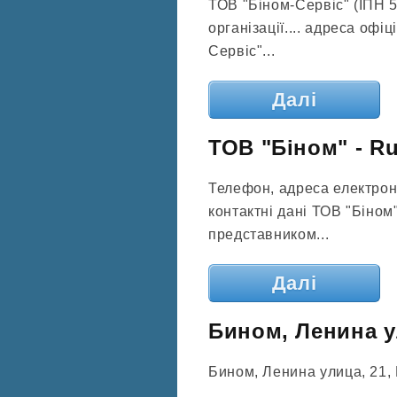
ТОВ "Біном-Сервіс" (ІПН 
організації.... адреса офі
Сервіс"...
Далі
ТОВ "Біном" - Ru
Телефон, адреса електронн
контактні дані ТОВ "Біном
представником...
Далі
Бином, Ленина ул
Бином, Ленина улица, 21, 