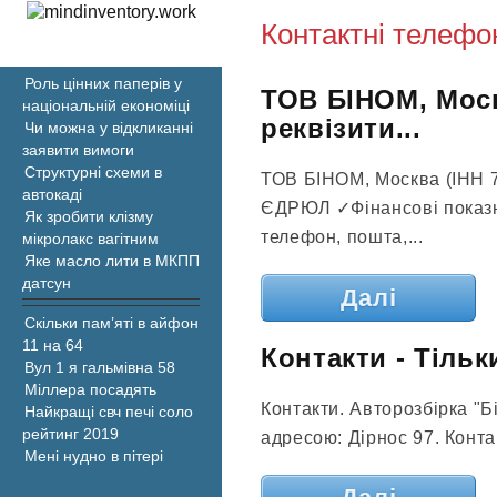
Контактні телефо
Роль цінних паперів у
ТОВ БІНОМ, Моск
національній економіці
реквізити...
Чи можна у відкликанні
заявити вимоги
Структурні схеми в
ТОВ БІНОМ, Москва (ІНН 77
автокаді
ЄДРЮЛ ✓Фінансові показни
Як зробити клізму
телефон, пошта,...
мікролакс вагітним
Яке масло лити в МКПП
датсун
Далі
Скільки пам’яті в айфон
11 на 64
Контакти - Тільк
Вул 1 я гальмівна 58
Міллера посадять
Контакти. Авторозбірка "Б
Найкращі свч печі соло
рейтинг 2019
адресою: Дірнос 97. Контак
Мені нудно в пітері