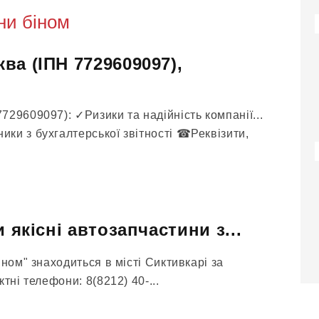
ни біном
ва (ІПН 7729609097),
29609097): ✓Ризики та надійність компанії...
ки з бухгалтерської звітності ☎Реквізити,
и якісні автозапчастини з...
іном" знаходиться в місті Сиктивкарі за
тні телефони: 8(8212) 40-...