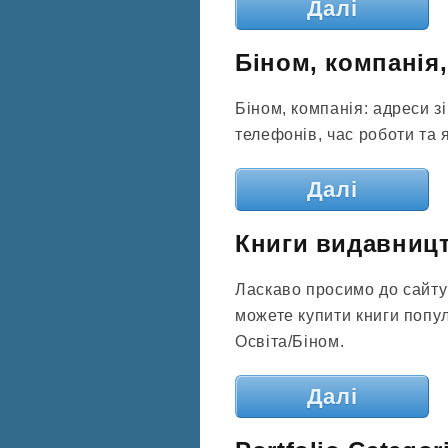
Далі
Біном, компанія,
Біном, компанія: адреси зі
телефонів, час роботи та я
Далі
Книги видавницт
Ласкаво просимо до сайту 
можете купити книги попул
Освіта/Біном.
Далі