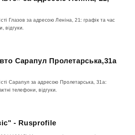
сті Глазов за адресою Леніна, 21: графік та час
, відгуки.
вто Сарапул Пролетарська,31а
істі Сарапул за адресою Пролетарська, 31а:
актні телефони, відгуки.
с" - Rusprofile