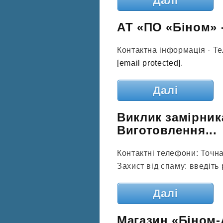
Далі
АТ «ПО «Біном» 
Контактна інформація · Те
[email protected]
.
Далі
Виклик замірник
Виготовлення...
Контактні телефони: Точна
Захист від спаму: введіть 
Далі
Магазин «Біном-