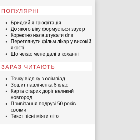
ПОПУЛЯРНІ
Бридкий я грюфітація
До якого віку формується звук р
Коректно налаштувати dns
Переглянути фільм лікар у високій
якості
Що чекає мене далі в коханні
ЗАРАЗ ЧИТАЮТЬ
Точку відліку з олімпіад
Зошит павліченка 8 клас
Карта старих доріг великий
новгород
Привітання подрузі 50 років
своїми
Текст пісні міяги літо