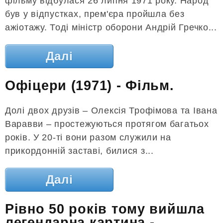
фільму відбулася 26 липня 1971 року. Народ
був у відпустках, прем'єра пройшла без
ажіотажу. Тоді міністр оборони Андрій Гречко...
Далі
Офіцери (1971) - Фільм.
Долі двох друзів – Олексія Трофімова та Івана
Варавви – простежуються протягом багатьох
років. У 20-ті вони разом служили на
прикордонній заставі, билися з...
Далі
Рівно 50 років тому вийшла
легендарна картина -