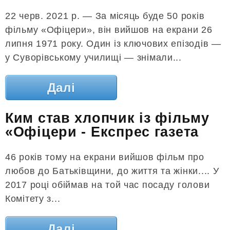
22 черв. 2021 р. — За місяць буде 50 років
фільму «Офіцери», він вийшов на екрани 26
липня 1971 року. Один із ключових епізодів —
у Суворівському училищі — знімали...
Далі
Ким став хлопчик із фільму
«Офіцери - Експрес газета
46 років тому на екрани вийшов фільм про
любов до Батьківщини, до життя та жінки.... У
2017 році обіймав на той час посаду голови
Комітету з...
Далі