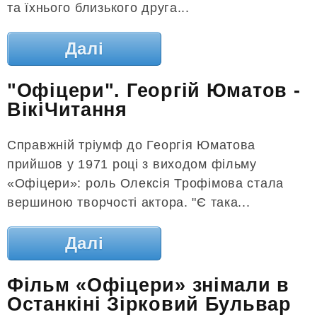
та їхнього близького друга...
Далі
"Офіцери". Георгій Юматов -
ВікіЧитання
Справжній тріумф до Георгія Юматова
прийшов у 1971 році з виходом фільму
«Офіцери»: роль Олексія Трофімова стала
вершиною творчості актора. "Є така...
Далі
Фільм «Офіцери» знімали в
Останкіні Зірковий Бульвар