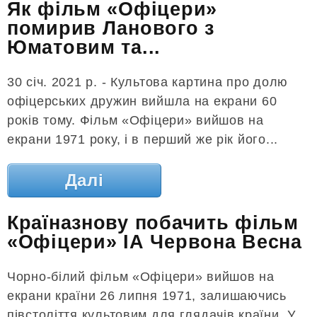
Як фільм «Офіцери»
помирив Ланового з
Юматовим та...
30 січ. 2021 р. - Культова картина про долю
офіцерських дружин вийшла на екрани 60
років тому. Фільм «Офіцери» вийшов на
екрани 1971 року, і в перший же рік його...
Далі
Країназнову побачить фільм
«Офіцери» ІА Червона Весна
Чорно-білий фільм «Офіцери» вийшов на
екрани країни 26 липня 1971, залишаючись
півстоліття культовим для глядачів країни. У