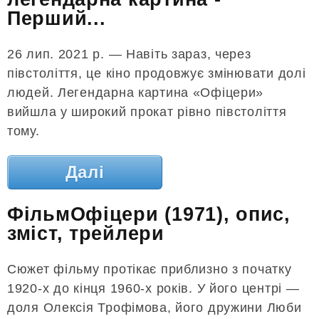
Перший...
26 лип. 2021 р. — Навіть зараз, через
півстоліття, це кіно продовжує змінювати долі
людей. Легендарна картина «Офіцери»
вийшла у широкий прокат рівно півстоліття
тому.
Далі
ФільмОфіцери (1971), опис,
зміст, трейлери
Сюжет фільму протікає приблизно з початку
1920-х до кінця 1960-х років. У його центрі —
доля Олексія Трофімова, його дружини Люби