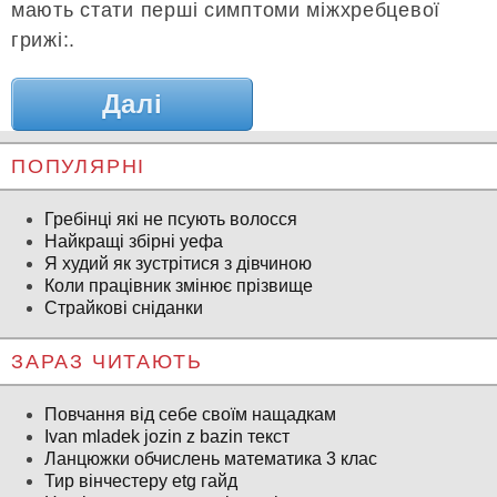
мають стати перші симптоми міжхребцевої
грижі:.
Далі
ПОПУЛЯРНІ
Гребінці які не псують волосся
Найкращі збірні уефа
Я худий як зустрітися з дівчиною
Коли працівник змінює прізвище
Страйкові сніданки
ЗАРАЗ ЧИТАЮТЬ
Повчання від себе своїм нащадкам
Ivan mladek jozin z bazin текст
Ланцюжки обчислень математика 3 клас
Тир вінчестеру etg гайд