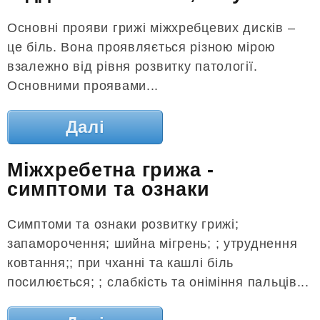
Основні прояви грижі міжхребцевих дисків –
це біль. Вона проявляється різною мірою
взалежно від рівня розвитку патології.
Основними проявами...
Далі
Міжхребетна грижа -
симптоми та ознаки
Симптоми та ознаки розвитку грижі;
запаморочення; шийна мігрень; ; утруднення
ковтання;; при чханні та кашлі біль
посилюється; ; слабкість та оніміння пальців...