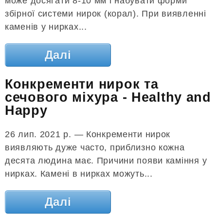
може досягати 8-10 мм і набувати форми
збірної системи нирок (корал). При виявленні
каменів у нирках...
Далі
Конкременти нирок та
сечового міхура - Healthy and
Happy
26 лип. 2021 р. — Конкременти нирок
виявляють дуже часто, приблизно кожна
десята людина має. Причини появи каміння у
нирках. Камені в нирках можуть...
Далі