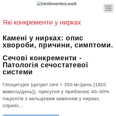
Які конкременти у нирках
Камені у нирках: опис
хвороби, причини, симптоми.
Сечові конкременти -
Патологія сечостатевої
системи
Гіпоцитурія (цитрат сечі < 350 мг/день [1820
мкмоль/день]), присутня у приблизно 40–50%
пацієнтів з кальцієвим камінням у нирках,
сприяє...