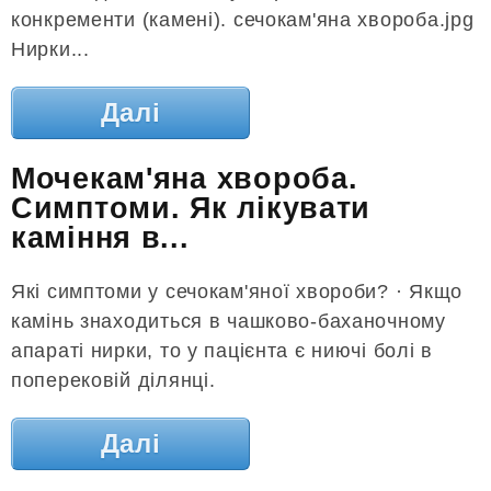
конкременти (камені). сечокам'яна хвороба.jpg
Нирки...
Далі
Мочекам'яна хвороба.
Симптоми. Як лікувати
каміння в...
Які симптоми у сечокам'яної хвороби? · Якщо
камінь знаходиться в чашково-баханочному
апараті нирки, то у пацієнта є ниючі болі в
поперековій ділянці.
Далі