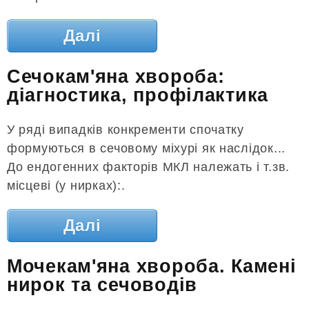
Далі
Сечокам'яна хвороба:
діагностика, профілактика
У ряді випадків конкременти спочатку
формуються в сечовому міхурі як наслідок...
До ендогенних факторів МКЛ належать і т.зв.
місцеві (у нирках):.
Далі
Мочекам'яна хвороба. Камені
нирок та сечоводів