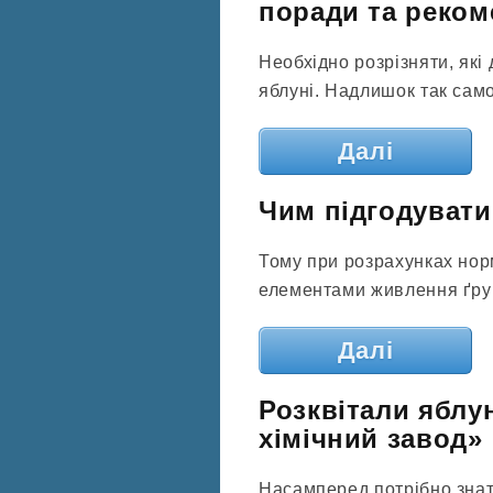
поради та реком
Необхідно розрізняти, які
яблуні. Надлишок так само 
Далі
Чим підгодувати
Тому при розрахунках нор
елементами живлення ґрунт
Далі
Розквітали яблун
хімічний завод»
Насамперед потрібно знати