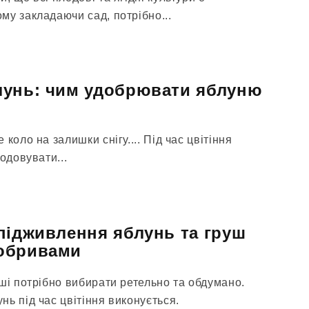
му закладаючи сад, потрібно...
лунь: чим удобрювати яблуню
коло на залишки снігу.... Під час цвітіння
одовувати...
підживлення яблунь та груш
обривами
ші потрібно вибирати ретельно та обдумано.
ь під час цвітіння виконується.