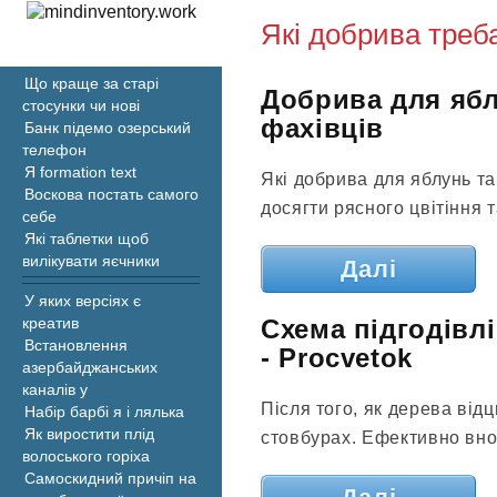
Які добрива треб
Що краще за старі
Добрива для яблу
стосунки чи нові
фахівців
Банк підемо озерський
телефон
Я formation text
Які добрива для яблунь т
Воскова постать самого
досягти рясного цвітіння 
себе
Які таблетки щоб
вилікувати яєчники
Далі
У яких версіях є
Схема підгодівлі
креатив
Встановлення
- Procvetok
азербайджанських
каналів у
Після того, як дерева від
Набір барбі я і лялька
Як виростити плід
стовбурах. Ефективно вно
волоського горіха
Самоскидний причіп на