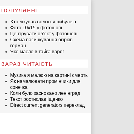
ПОПУЛЯРНІ
Хто лікував волосся цибулею
Фото 10х15 у фотошопі
Центрувати об’єкт у фотошопі
Схема пасинкування огірків
герман
Яке масло в тайга варяг
ЗАРАЗ ЧИТАЮТЬ
Музика я малюю на картині смерть
Як намалювати промінчики для
сонечка
Коли було засновано ленінград
Текст ростислав іщенко
Direct current generators переклад