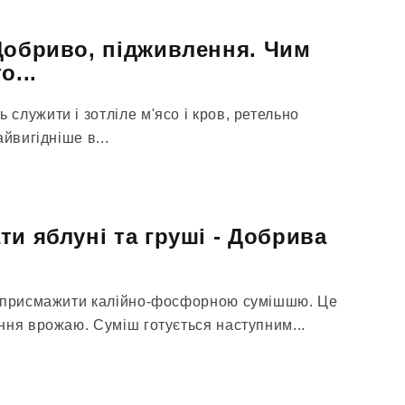
Добриво, підживлення. Чим
о...
лужити і зотліле м'ясо і кров, ретельно
йвигідніше в...
ти яблуні та груші - Добрива
о присмажити калійно-фосфорною сумішшю. Це
ння врожаю. Суміш готується наступним...