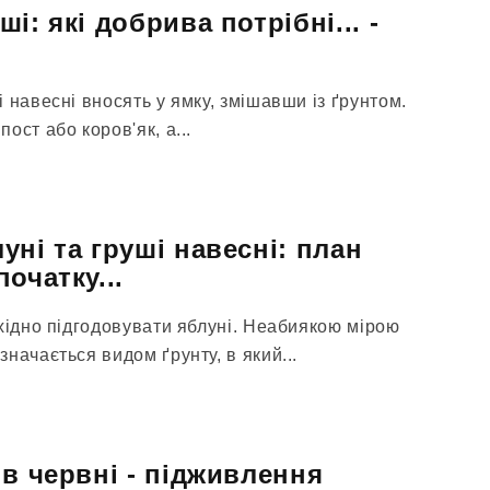
і: які добрива потрібні... -
 навесні вносять у ямку, змішавши із ґрунтом.
ост або коров'як, а...
ні та груші навесні: план
очатку...
хідно підгодовувати яблуні. Неабиякою мірою
начається видом ґрунту, в який...
 в червні - підживлення