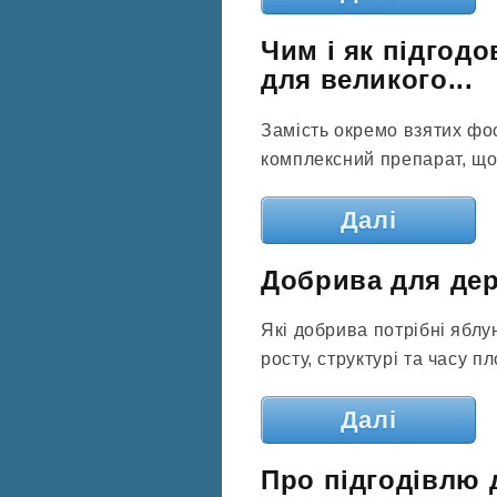
Чим і як підгодо
для великого...
Замість окремо взятих фо
комплексний препарат, що 
Далі
Добрива для дере
Які добрива потрібні яблун
росту, структурі та часу 
Далі
Про підгодівлю 