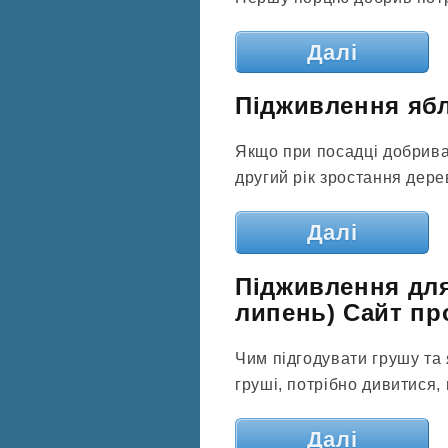
Далі
Підживлення ябл
Якщо при посадці добрива
другий рік зростання дерев 
Далі
Підживлення для
липень) Сайт про
Чим підгодувати грушу та я
груші, потрібно дивитися,
Далі