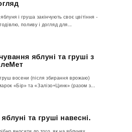
огляд
яблуня і груша закінчують своє цвітіння -
одівлю, поливу і догляд для...
чування яблуні та груші з
плеМет
 груш восени (після збирання врожаю)
рок «Бір» та «Залізо+Цинк» (разом з...
яблуні та груші навесні.
бно вносити до того, як на яблунях...