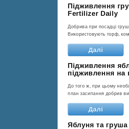
Підживлення груш
Fertilizer Daily
Добрива при посадці груші
Використовують торф, комп
Далі
Підживлення яблу
підживлення на п
До того ж, при цьому необ
план засипання добрив виз
Далі
Яблуня та груша