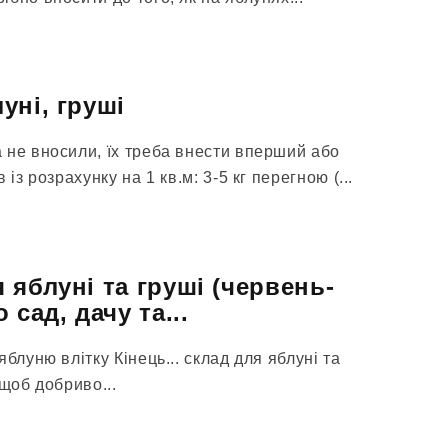
уні, груші
 не вносили, їх треба внести вперший або
із розрахунку на 1 кв.м: 3-5 кг перегною (...
 яблуні та груші (червень-
 сад, дачу та...
блуню влітку Кінець... склад для яблуні та
 щоб добриво...