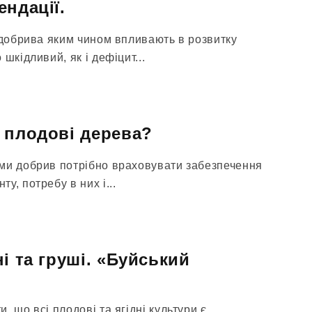
ендації.
 добрива яким чином впливають в розвитку
шкідливий, як і дефіцит...
 плодові дерева?
ми добрив потрібно враховувати забезпечення
у, потребу в них і...
і та груші. «Буйський
, що всі плодові та ягідні культури є