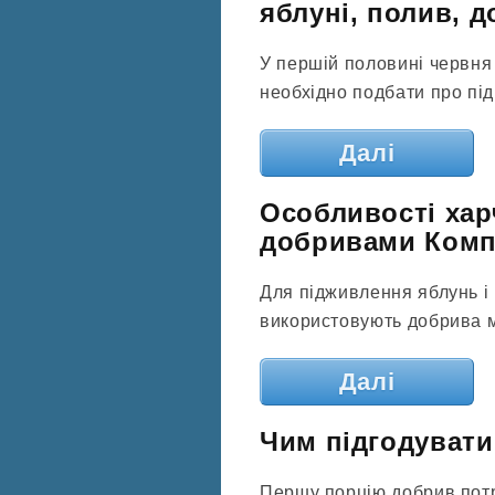
яблуні, полив, д
У першій половині червня 
необхідно подбати про підг
Далі
Особливості хар
добривами Ком
Для підживлення яблунь і
використовують добрива ма
Далі
Чим підгодувати 
Першу порцію добрив потрі