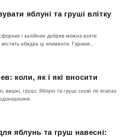
вувати яблуні та груші влітку
сфорних і калійних добрив можна взяти
містить обидва ці елементи. Гарним...
в: коли, як і які вносити
і, вишні, груші. Яблуні та груші схожі по етапах
плодоношення.
для яблунь та груш навесні: