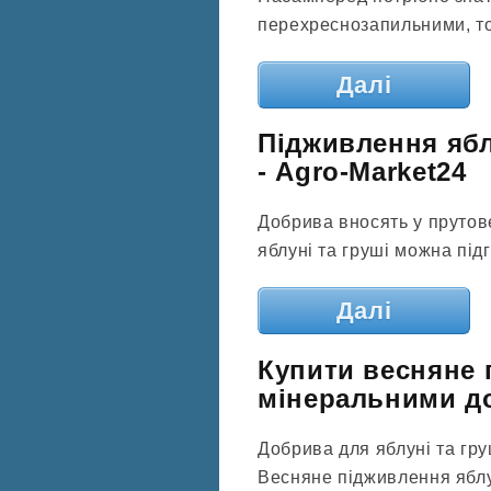
перехреснозапильними, то
Далі
Підживлення яб
- Agro-Market24
Добрива вносять у прутове 
яблуні та груші можна підг
Далі
Купити весняне 
мінеральними д
Добрива для яблуні та гру
Весняне підживлення яблун