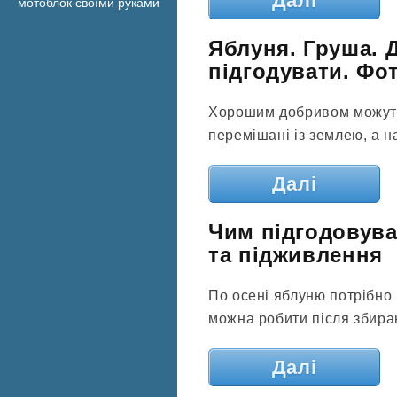
Далі
мотоблок своїми руками
Яблуня. Груша. 
підгодувати. Фот
Хорошим добривом можуть с
перемішані із землею, а на
Далі
Чим підгодовува
та підживлення
По осені яблуню потрібн
можна робити після збира
Далі