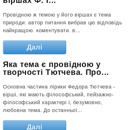
віршах Ф. І...
Провідною ж темою у його віршах є тема
природи. автор питання вибрав цю відповідь
найкращою. коментувати. в...
Далі
Яка тема є провідною у
творчості Тютчева. Про...
Основна частина лірики Федора Тютчева -
вірші, які мають філософський, пейзажно-
філософський характері і, безумовно,
любовна тема. До останньої...
Далі