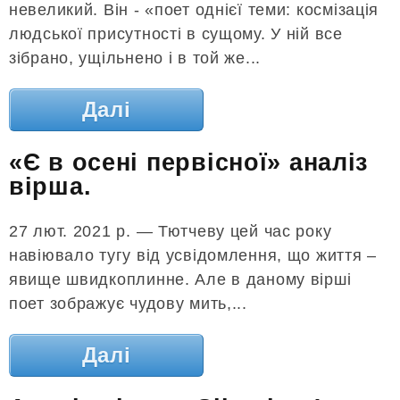
невеликий. Він - «поет однієї теми: космізація
людської присутності в сущому. У ній все
зібрано, ущільнено і в той же...
Далі
«Є в осені первісної» аналіз
вірша.
27 лют. 2021 р. — Тютчеву цей час року
навіювало тугу від усвідомлення, що життя –
явище швидкоплинне. Але в даному вірші
поет зображує чудову мить,...
Далі