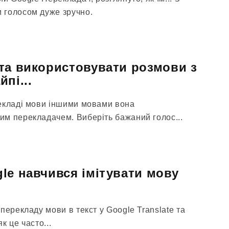
 голосом дуже зручно.
та використовувати розмови з
пі...
екладі мови іншими мовами вона
м перекладачем. Виберіть бажаний голос...
le навчився імітувати мову
перекладу мови в текст у Google Translate та
як це часто...