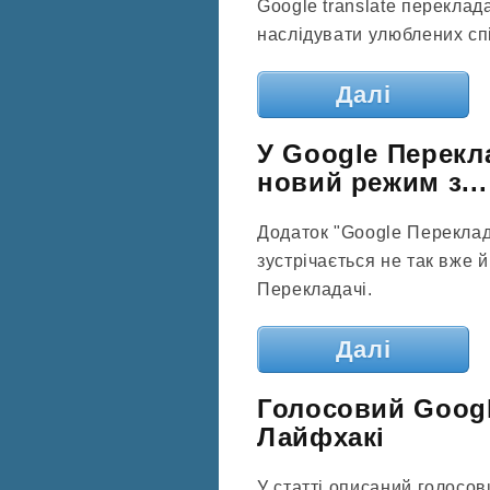
Google translate переклада
наслідувати улюблених сп
Далі
У Google Перекл
новий режим з...
Додаток "Google Переклада
зустрічається не так вже й
Перекладачі.
Далі
Голосовий Googl
Лайфхакі
У статті описаний голосови