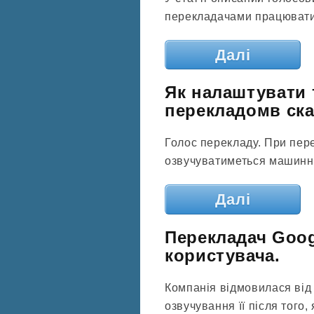
перекладачами працювати
Далі
Як налаштувати 
перекладомв скай
Голос перекладу. При пер
озвучуватиметься машинни
Далі
Перекладач Goog
користувача.
Компанія відмовилася від 
озвучування її після того, 