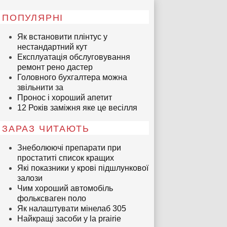
ПОПУЛЯРНІ
Як встановити плінтус у
нестандартний кут
Експлуатація обслуговування
ремонт рено дастер
Головного бухгалтера можна
звільнити за
Пронос і хороший апетит
12 Років заміжня яке це весілля
ЗАРАЗ ЧИТАЮТЬ
Знеболюючі препарати при
простатиті список кращих
Які показники у крові підшлункової
залози
Чим хороший автомобіль
фольксваген поло
Як налаштувати мінелаб 305
Найкращі засоби у la prairie