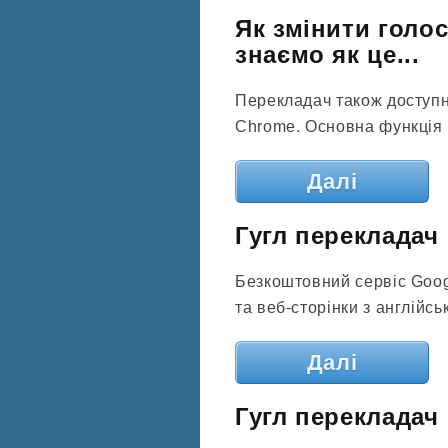
Як змінити голос
знаємо як це...
Перекладач також доступн
Chrome. Основна функція п
Далі
Гугл перекладач
Безкоштовний сервіс Goog
та веб-сторінки з англійськ
Далі
Гугл перекладач