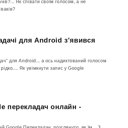
чів?... Як співати своїм голосом, а не
іваків?
адачі для Android з'явився
ч" для Android... а ось надиктований голосом
 рідко.... Як увімкнути запис у Google
e перекладач онлайн -
й Google Перекладач, розглянуто, як їм... З