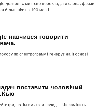
le дозволяє миттєво перекладати слова, фрази
ої більш ніж на 100 мов і...
le навчився говорити
вача.
олосу як спектрограму і генерує на її основі
кладач поставити чоловічий
с.Кью
бтитри, потім вмикати назад.... Чи замінить