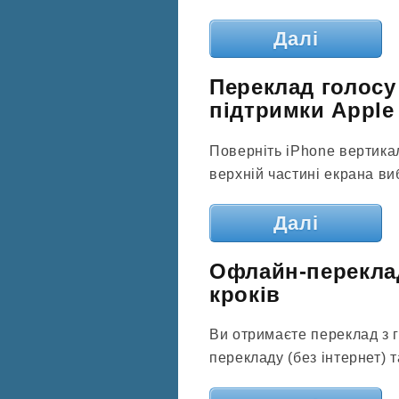
Далі
Переклад голосу 
підтримки Apple
Поверніть iPhone вертикал
верхній частині екрана виб
Далі
Офлайн-переклад 
кроків
Ви отримаєте переклад з г
перекладу (без інтернет) т