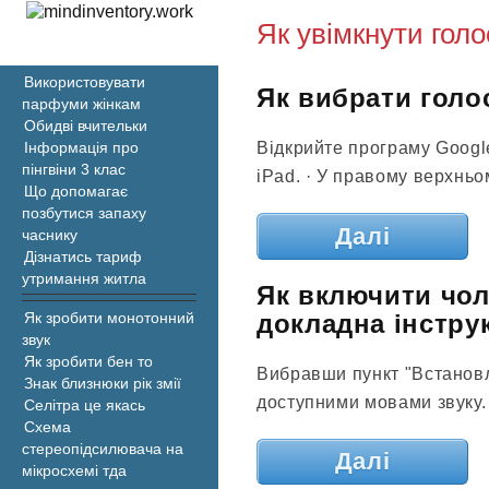
Як увімкнути голо
Використовувати
Як вибрати голос
парфуми жінкам
Обидві вчительки
Відкрийте програму Googl
Інформація про
пінгвіни 3 клас
iPad. · У правому верхньо
Що допомагає
позбутися запаху
Далі
часнику
Дізнатись тариф
утримання житла
Як включити чол
докладна інструк
Як зробити монотонний
звук
Як зробити бен то
Вибравши пункт "Встановле
Знак близнюки рік змії
доступними мовами звуку. 
Селітра це якась
Схема
стереопідсилювача на
Далі
мікросхемі тда