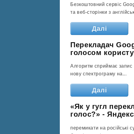
Безкоштовний сервіс Goog
та веб-сторінки з англійськ
Далі
Перекладач Goog
голосом користу
Алгоритм сприймає запис г
нову спектрограму на...
Далі
«Як у гугл пере
голос?» - Яндек
перемикати на російські су