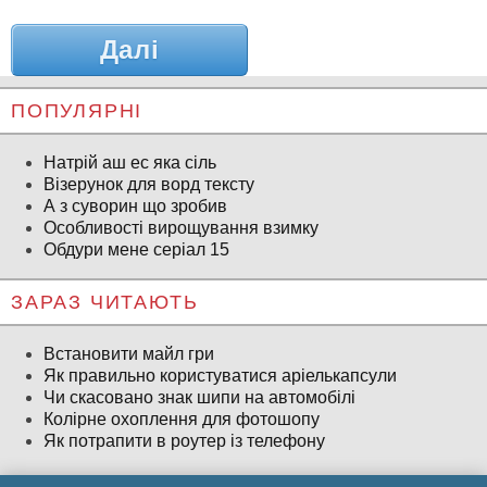
Далі
ПОПУЛЯРНІ
Натрій аш ес яка сіль
Візерунок для ворд тексту
А з суворин що зробив
Особливості вирощування взимку
Обдури мене серіал 15
ЗАРАЗ ЧИТАЮТЬ
Встановити майл гри
Як правильно користуватися аріелькапсули
Чи скасовано знак шипи на автомобілі
Колірне охоплення для фотошопу
Як потрапити в роутер із телефону