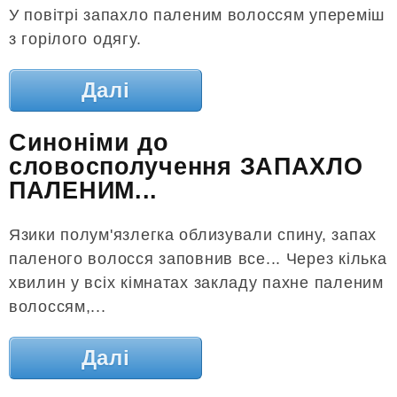
У повітрі запахло паленим волоссям упереміш
з горілого одягу.
Далі
Синоніми до
словосполучення ЗАПАХЛО
ПАЛЕНИМ...
Язики полум'язлегка облизували спину, запах
паленого волосся заповнив все... Через кілька
хвилин у всіх кімнатах закладу пахне паленим
волоссям,...
Далі