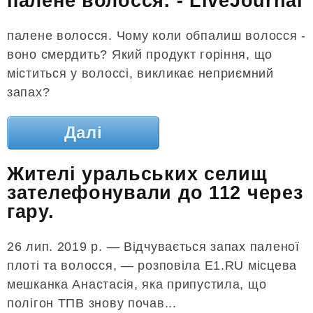
палене волосся. - LiveJournal
палене волосся. Чому коли обпалиш волосся -
воно смердить? Який продукт горіння, що
міститься у волоссі, викликає неприємний
запах?
Далі
Жителі уральських селищ
зателефонували до 112 через
гару.
26 лип. 2019 р. — Відчувається запах паленої
плоті та волосся, — розповіла Е1.RU місцева
мешканка Анастасія, яка припустила, що
полігон ТПВ знову почав...