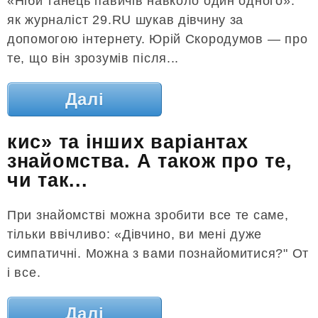
«Ніби танець павичів навколо один одного»:
як журналіст 29.RU шукав дівчину за
допомогою інтернету. Юрій Скородумов — про
те, що він зрозумів після...
Далі
кис» та інших варіантах
знайомства. А також про те,
чи так...
При знайомстві можна зробити все те саме,
тільки ввічливо: «Дівчино, ви мені дуже
симпатичні. Можна з вами познайомитися?" От
і все.
Далі