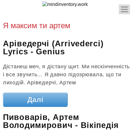
Я максим ти артем
Аріведерчі (Arrivederci)
Lyrics - Genius
Дістанеш меч, я дістану щит. Ми нескінченність
і все звучить… Я давно підозрювала, що ти
лиходій. Аріведерчі, Артем
Далі
Пивоварів, Артем
Володимирович - Вікіпедія