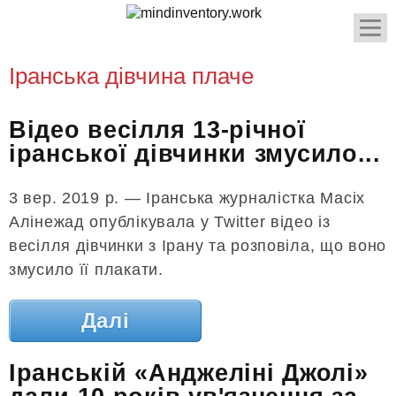
Іранська дівчина плаче
Відео весілля 13-річної
іранської дівчинки змусило...
3 вер. 2019 р. — Іранська журналістка Масіх
Алінежад опублікувала у Twitter відео із
весілля дівчинки з Ірану та розповіла, що воно
змусило її плакати.
Далі
Іранській «Анджеліні Джолі»