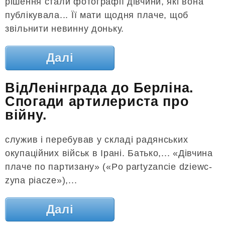
рішення стали фотографії дівчини, які вона
публікувала... Її мати щодня плаче, щоб
звільнити невинну доньку.
Далі
ВідЛенінграда до Берліна.
Спогади артилериста про
війну.
служив і перебував у складі радянських
окупаційних військ в Ірані. Батько,... «Дівчина
плаче по партизану» («Po partyzancie dziewc-
zyna piacze»),...
Далі