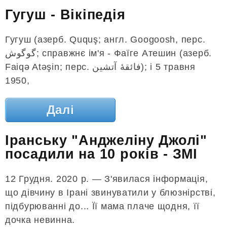
Гугуш - Вікіпедія
Гугуш (азерб. Ququş; англ. Googoosh, перс.
گوگوش‎; справжнє ім'я - Фаїге Атешин (азерб.
Faiqə Atəşin; перс. فائقهٔ آتشین‎); і 5 травня
1950,
Далі
Іранську "Анджеліну Джолі"
посадили на 10 років - ЗМІ
12 Грудня. 2020 р. — З'явилася інформація,
що дівчину в Ірані звинуватили у блюзнірстві,
підбурюванні до... Її мама плаче щодня, її
дочка невинна.