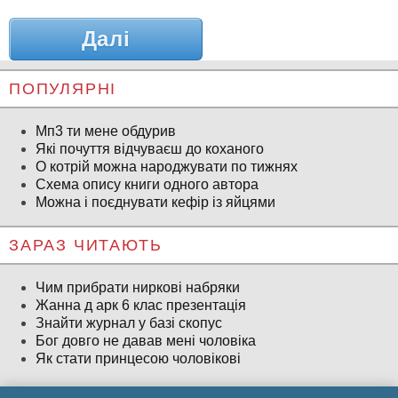
Далі
ПОПУЛЯРНІ
Мп3 ти мене обдурив
Які почуття відчуваєш до коханого
О котрій можна народжувати по тижнях
Схема опису книги одного автора
Можна і поєднувати кефір із яйцями
ЗАРАЗ ЧИТАЮТЬ
Чим прибрати ниркові набряки
Жанна д арк 6 клас презентація
Знайти журнал у базі скопус
Бог довго не давав мені чоловіка
Як стати принцесою чоловікові