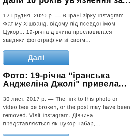
дали 10 років ув'язнення за...
12 Грудня. 2020 р. — В Ірані зірку Instagram
Фатіму Хішванд, відому під псевдонімом
Цукор... 19-річна дівчина прославилася
завдяки фотографіям зі своїм...
Далі
Фото: 19-річна "іранська
Анджеліна Джолі" привела...
30 лист. 2017 р. — The link to this photo or
video bee be broken, or the post may have been
removed. Visit Instagram. Дівчина
представляється як Цукор Табар,...