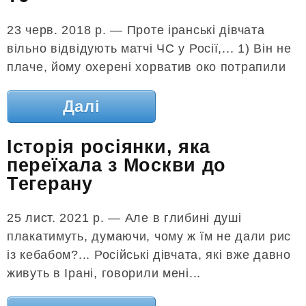
23 черв. 2018 р. — Проте іранські дівчата
вільно відвідують матчі ЧС у Росії,... 1) Він не
плаче, йому охерені хорватив око потрапили
Далі
Історія росіянки, яка
переїхала з Москви до
Тегерану
25 лист. 2021 р. — Але в глибині душі
плакатимуть, думаючи, чому ж їм не дали рис
із кебабом?... Російські дівчата, які вже давно
живуть в Ірані, говорили мені...