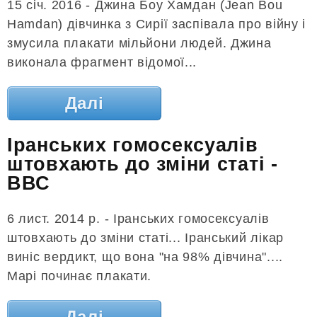
15 січ. 2016 - Джина Боу Хамдан (Jean Bou
Hamdan) дівчинка з Сирії заспівала про війну і
змусила плакати мільйони людей. Джина
виконала фрагмент відомої...
Далі
Іранських гомосексуалів
штовхають до зміни статі -
ВВС
6 лист. 2014 р. - Іранських гомосексуалів
штовхають до зміни статі... Іранський лікар
виніс вердикт, що вона "на 98% дівчина"....
Марі починає плакати.
Далі