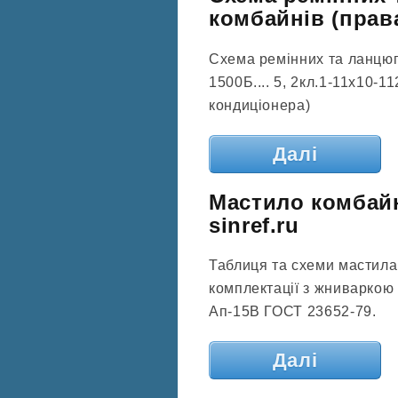
комбайнів (права
Схема ремінних та ланцюг
1500Б.... 5, 2кл.1-11х10-
кондиціонера)
Далі
Мастило комбайн
sinref.ru
Таблиця та схеми мастил
комплектації з жниваркою 
Ап-15В ГОСТ 23652-79.
Далі