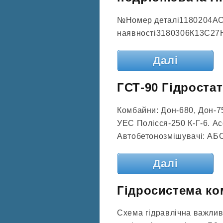
№Номер деталі1180204АС
наявності3180306К13С27Н
Далі
ГСТ-90 Гідроста
Комбайни: Дон-680, Дон-7
УЕС Полісся-250 К-Г-6. А
Автобетонозмішувачі: АБС
Далі
Гідросистема ко
Схема гідравлічна важли