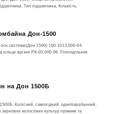
дшипника, Тип підшипника, Кількість.
омбайна Дон-1500
 осн.системи(Дон 1500) 100.1013.000-04.
д кільце врізне РК-00.000-06. Розподільник
ин на Дон 1500Б
 1500Б. Колісний, самохідний, однобарабанний,
 зернових колосових культур прямим та