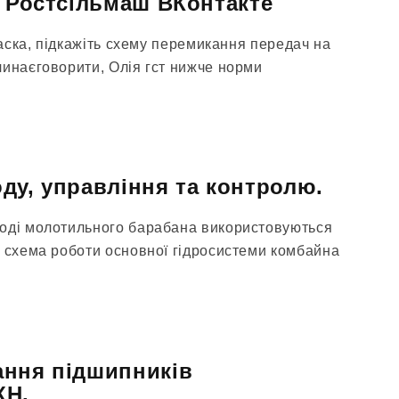
и Ростсільмаш ВКонтакте
 ласка, підкажіть схему перемикання передач на
чинаєговорити, Олія гст нижче норми
ду, управління та контролю.
воді молотильного барабана використовуються
а схема роботи основної гідросистеми комбайна
ання підшипників
КН.