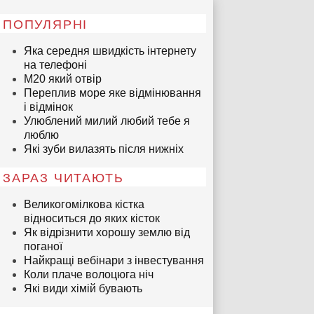
ПОПУЛЯРНІ
Яка середня швидкість інтернету
на телефоні
М20 який отвір
Переплив море яке відмінювання
і відмінок
Улюблений милий любий тебе я
люблю
Які зуби вилазять після нижніх
ЗАРАЗ ЧИТАЮТЬ
Великогомілкова кістка
відноситься до яких кісток
Як відрізнити хорошу землю від
поганої
Найкращі вебінари з інвестування
Коли плаче волоцюга ніч
Які види хімій бувають