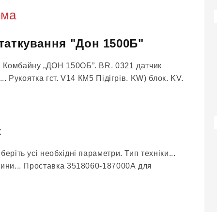
ема
таткування "Дон 1500Б"
 Комбайну „ДОН 150ОБ”. BR. 0321 датчик
... Рукоятка гст. V14 КМ5 Підігрів. KW) блок. KV.
к
еріть усі необхідні параметри. Тип техніки...
тини... Проставка 3518060-187000А для