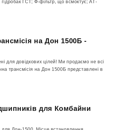
 гідробак ГСТ; Ф-фільтр, що всмоктує; АТ-
ансмісія на Дон 1500Б -
ні для довідкових цілей! Ми продаємо не всі
чна трансмісія на Дон 1500Б представлені в
ідшипників для Комбайни
 для Дон-1500. Місце встановлення