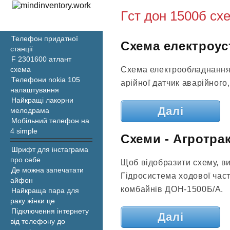
Гст дон 1500б сх
Телефон придатної
Схема електроус
станції
F 2301600 атлант
Схема електрообладнання
схема
Телефони nokia 105
арійної датчик аварійного,
налаштування
Найкращі лакорни
Далі
мелодрама
Мобільний телефон на
4 simple
Схеми - Агротра
Шрифт для інстаграма
про себе
Щоб відобразити схему, виб
Де можна запечатати
Гідросистема ходової час
айфон
комбайнів ДОН-1500Б/А.
Найкраща пара для
раку жінки це
Підключення інтернету
Далі
від телефону до