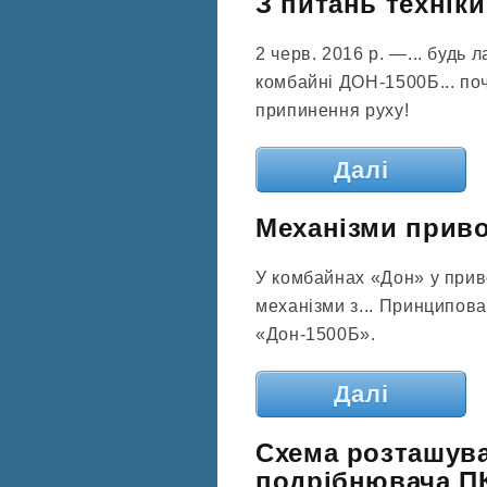
З питань технік
2 черв. 2016 р. —... будь
комбайні ДОН-1500Б... по
припинення руху!
Далі
Механізми приво
У комбайнах «Дон» у при
механізми з... Принципов
«Дон-1500Б».
Далі
Схема розташув
подрібнювача П