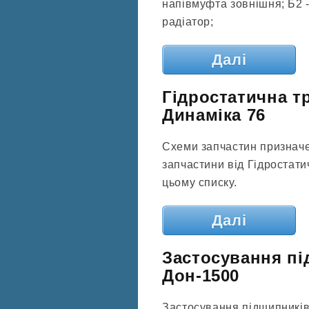
напівмуфта зовнішня; Б2 -
радіатор;
Далі
Гідростатична тр
Динаміка 76
Схеми запчастин призначе
запчастини від Гідростати
цьому списку.
Далі
Застосування п
Дон-1500
Застосування підшипників