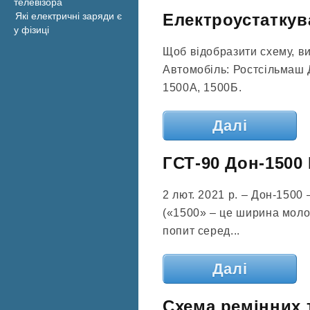
телевізора
Які електричні заряди є
Електроустаткув
у фізиці
Щоб відобразити схему, виб
Автомобіль: Ростсільмаш Д
1500А, 1500Б.
Далі
ГСТ-90 Дон-1500
2 лют. 2021 р. – Дон-1500
(«1500» – це ширина моло
попит серед...
Далі
Схема ремінних 