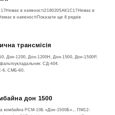
17Немає в наявності2180205АК1С17Немає в
емає в наявностіПоказати ще 8 рядків
тична трансмісія
50, Дон-1200, Дон-1200Н, Дон-1500, Дон-1500Р,
сфальтоукладальник: СД-404.
-6, СМБ-60.
мбайна дон 1500
ва комбайна РСМ-10Б «Дон-1500Б»... ПМ12-