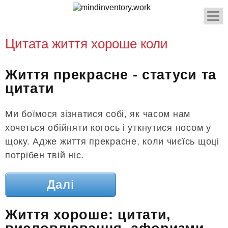
Цитата життя хороше коли
Життя прекрасне - статуси та
цитати
Ми боїмося зізнатися собі, як часом нам
хочеться обійняти когось і уткнутися носом у
щоку. Адже життя прекрасне, коли чиєїсь щоці
потрібен твій ніс.
Далі
Життя хороше: цитати,