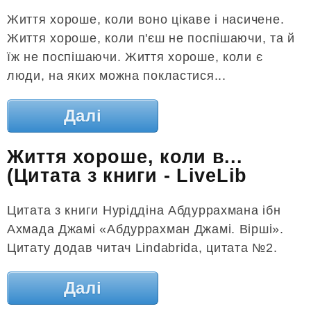
Життя хороше, коли воно цікаве і насичене.
Життя хороше, коли п'єш не поспішаючи, та й
їж не поспішаючи. Життя хороше, коли є
люди, на яких можна покластися...
Далі
Життя хороше, коли в...
(Цитата з книги - LiveLib
Цитата з книги Нуріддіна Абдуррахмана ібн
Ахмада Джамі «Абдуррахман Джамі. Вірші».
Цитату додав читач Lindabrida, цитата №2.
Далі