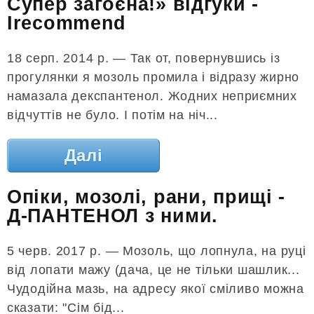
Супер загоєна!» відгуки -
Irecommend
18 серп. 2014 р. — Так от, повернувшись із
прогулянки я мозоль промила і відразу жирно
намазала декспантенол. Жодних неприємних
відчуттів не було. І потім на ніч...
Далі
Опіки, мозолі, рани, прищі -
Д-ПАНТЕНОЛ з ними.
5 черв. 2017 р. — Мозоль, що лопнула, на руці
від лопати мажу (дача, це не тільки шашлик...
Чудодійна мазь, на адресу якої сміливо можна
сказати: "Сім бід...