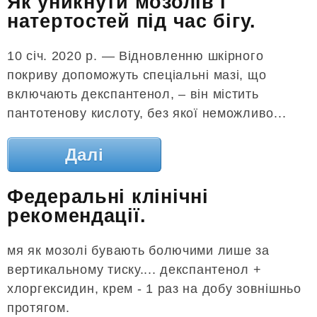
Як уникнути мозолів і
натертостей під час бігу.
10 січ. 2020 р. — Відновленню шкірного
покриву допоможуть спеціальні мазі, що
включають декспантенол, – він містить
пантотенову кислоту, без якої неможливо...
Далі
Федеральні клінічні
рекомендації.
мя як мозолі бувають болючими лише за
вертикальному тиску.... декспантенол +
хлоргексидин, крем - 1 раз на добу зовнішньо
протягом.