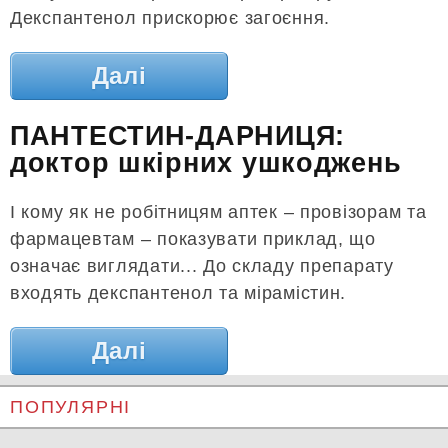
Декспантенол прискорює загоєння.
Далі
ПАНТЕСТИН-ДАРНИЦЯ:
доктор шкірних ушкоджень
І кому як не робітницям аптек – провізорам та
фармацевтам – показувати приклад, що
означає виглядати... До складу препарату
входять декспантенол та мірамістин.
Далі
ПОПУЛЯРНІ