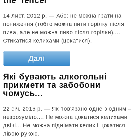
the_fencer
14 лист. 2012 р. — Або: не можна грати на
пониження (тобто можна пити горілку після
пива, але не можна пиво після горілки)....
Стикатися келихами (цокатися).
Далі
Які бувають алкогольні
прикмети та забобони
чомусь...
22 січ. 2015 р. — Як пов'язано одне з одним –
незрозуміло.... Не можна цокатися келихами
двічі... Не можна піднімати келих і цокатися
лівою рукою.