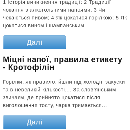
1 Історія виникнення традиції; 2 Традиції
чокання з алкогольними напоями; 3 Чи
чекаються пивом; 4 Як цокатися горілкою; 5 Як
цокатися вином і шампанським...
Далі
Міцні напої, правила етикету
- Кротофілін
Горілки, як правило, йшли під холодні закуски
та в невеликій кількості.... За слов'янським
звичаєм, де прийнято цокатися після
виголошення тосту, чарка тримається...
Далі