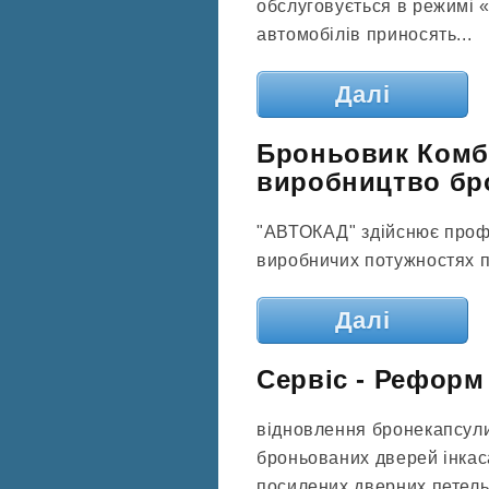
обслуговується в режимі «
автомобілів приносять...
Далі
Броньовик Комба
виробництво бро
"АВТОКАД" здійснює проф
виробничих потужностях п
Далі
Сервіс - Реформ
відновлення бронекапсули
броньованих дверей інкас
посилених дверних петель,