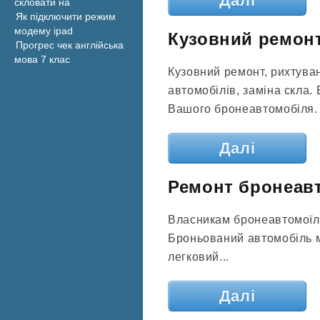
Далі
скловати на
Як підключити режим
модему ipad
Кузовний ремонт
Прогрес чек англійська
мова 7 клас
Кузовний ремонт, рихтува
автомобілів, заміна скла.
Вашого бронеавтомобіля.
Далі
Ремонт бронеавт
Власникам бронеавтомоїле
Броньований автомобіль ма
легковий...
Далі