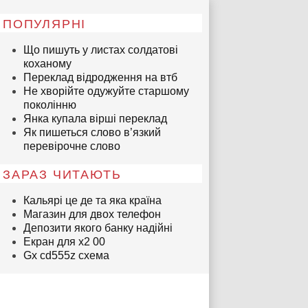
ПОПУЛЯРНІ
Що пишуть у листах солдатові
коханому
Переклад відродження на втб
Не хворійте одужуйте старшому
поколінню
Янка купала вірші переклад
Як пишеться слово в’язкий
перевірочне слово
ЗАРАЗ ЧИТАЮТЬ
Кальярі це де та яка країна
Магазин для двох телефон
Депозити якого банку надійні
Екран для x2 00
Gx cd555z схема