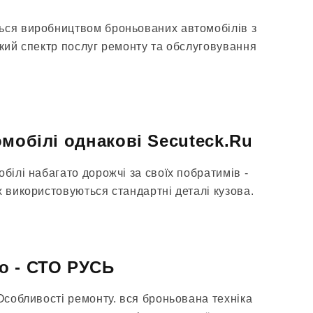
ься виробництвом броньованих автомобілів з
окий спектр послуг ремонту та обслуговування
омобілі однакові Secuteck.Ru
обілі набагато дорожчі за своїх побратимів -
х використовуються стандартні деталі кузова.
о - СТО РУСЬ
 Особливості ремонту. вся броньована техніка