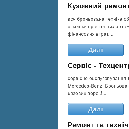
Кузовний ремон
вся броньована техніка о
оскільки простої цих авт
фінансових втрат,...
Далі
Сервіс - Техцен
сервісне обслуговування 
Mercedes-Benz. Броньован
базових версій,...
Далі
Ремонт та техні