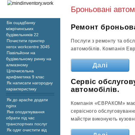
Броньовані автом
Бік ощадбанку
Ремонт броньов
міжрічинських
будівельників 22
Послуги з ремонту та обс
Почистити принтер
xerox workcentre 3045
автомобілів. Компанія Евр
Павільйони на
будівельному ринку на
Далі
алмазному
Цілочисельна
арифметика 9 клас
Сервіс обслуго
Як написати нагородну
автомобілів.
характеристику
Як до apache додати
Компанія «ЄВРАКОМ» має 
nginx
сервісного обслуговуванн
Яке оподаткування
обрати під час
майстри виконують кузовні 
транспортних послуг
Як одяг очистити від