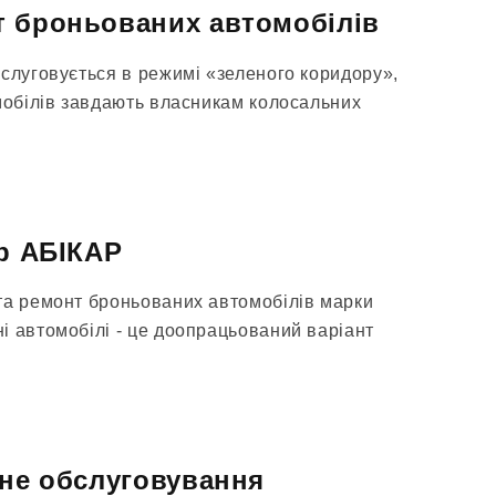
т броньованих автомобілів
бслуговується в режимі «зеленого коридору»,
омобілів завдають власникам колосальних
тр АБІКАР
та ремонт броньованих автомобілів марки
і автомобілі - це доопрацьований варіант
чне обслуговування