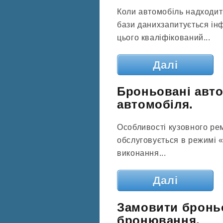
Коли автомобіль надходит
бази данихзапитується ін
цього кваліфікований...
Далі
Броньовані авто
автомобіля.
Особливості кузовного рем
обслуговується в режимі 
виконання...
Далі
Замовити бронь
бронювання.