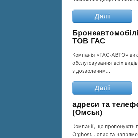
Далі
Бронеавтомобілі
ТОВ ГАС
Компанія «ГАС-АВТО» вико
обслуговування всіх виді
з дозволеним...
Далі
адреси та телеф
(Омськ)
Компанії, що пропонують 
Orghost... опис та напрямо