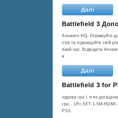
Далі
Battlefield 3 Доп
Answers HQ. Отримуйте до
ігор та підвищуйте свій рі
який час. Відвідати Answe
я
Далі
Battlefield 3 for
чудова гра !. я як досвідч
гра... 1Pc-5FT-1-5M-HDMI-
PS3.