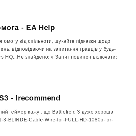
омога - EA Help
помогу від спільноти, шукайте підказки щодо
вень, відповідаючи на запитання гравців у будь-
rs HQ...Не знайдено: я Запит повинен включати:
 PS3 - Irecommend
ений геймер кажу , що Battlefield 3 дуже хороша
1-3-BLINDE-Cable-Wire-for-FULL-HD-1080p-for-