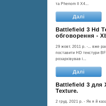
та Phenom II X4...
Далі
Battlefield 3 Hd 
обговорення - X
29 жовт. 2011 р. -... вже
поставити HD текстури BF3.
розархівував і...
Далі
Battlefield 3 дл
Texture.
2 груд. 2021 р. - Як я й ка