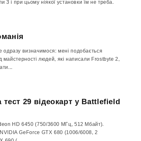
ли 3 і при цьому ніякої установки їм не треба.
романія
те одразу визначимося: мені подобається
від майстерності людей, які написали Frostbyte 2,
ти...
 тест 29 відеокарт у Battlefield
deon HD 6450 (750/3600 МГц, 512 Мбайт).
 NVIDIA GeForce GTX 680 (1006/6008, 2
 690 (...