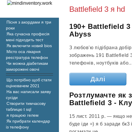
Battlefield 3 я hd
Пісня з акордами я три
190+ Battlefield
роки
Abyss
Яка сучасна професія
мені підходить тест
Як включити новий bios
З любов'ю підібрана добі
Місто оса лікарня
зображень 191 Battlefield 
реєстратура телефон
телефонів, ноутбуків або..
Чи можна діабетикам
заморожені овочі
Далі
Що потрібно щоб стати
оцінювачем 2021
На вас написали заяву
Розтлумачте як 
сусіди
Battlefield 3 - Клу
Створити тимчасову
таблицю t sql
я працюю гелем
15 лист. 2011 р. — якщо н
Як прибрати календар
буде іди =) я б заради бк3
із телефону
погамати це...