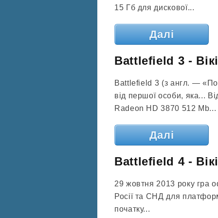
15 Гб для дискової...
Далі
Battlefield 3 - Ві
Battlefield 3 (з англ. — «
від першої особи, яка... 
Radeon HD 3870 512 Mb...
Далі
Battlefield 4 - Ві
29 жовтня 2013 року гра 
Росії та СНД для платформ
початку...