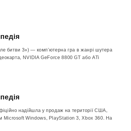
кіпедія
Поле битви 3») — комп'ютерна гра в жанрі шутера
Відеокарта, NVIDIA GeForce 8800 GT або ATi
кіпедія
офіційно надійшла у продаж на території США,
 Microsoft Windows, PlayStation 3, Xbox 360. На