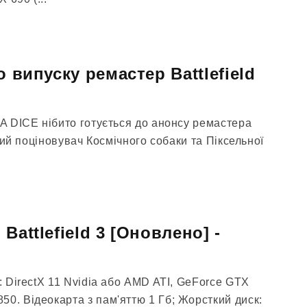
о випуску ремастер Battlefield
EA DICE нібито готується до анонсу ремастера
ливий поціновувач Космічного собаки та Піксельної
Battlefield 3 [Оновлено] -
а: DirectX 11 Nvidia або AMD ATI, GeForce GTX
0. Відеокарта з пам'яттю 1 Гб; Жорсткий диск: