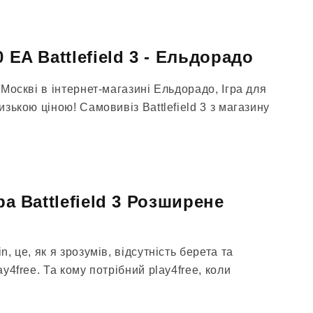
 EA Battlefield 3 - Ельдорадо
в Москві в інтернет-магазині Ельдорадо, Ігра для
низькою ціною! Самовивіз Battlefield 3 з магазину
ра Battlefield 3 Розширене
n, це, як я зрозумів, відсутність берета та
ay4free. Та кому потрібний play4free, коли