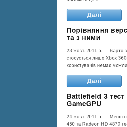
Далі
Порівняння версі
та з ними
23 жовт. 2011 р. — Варто
стосується лише Xbox 360-
користувачів немає можлив
Далі
Battlefield 3 тес
GameGPU
24 жовт. 2011 р. — Менш 
450 та Radeon HD 4870 те