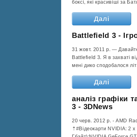
боксі, які красивіші за Бат
Далі
Battlefield 3 - Іг
31 жовт. 2011 р. — Давай
Battlefield 3. Я в захваті 
мені дико сподобалося літа
Далі
аналіз графіки та
3 - 3DNews
20 черв. 2012 р. - AMD Ra
⇡#Відеокарти NVIDIA: 2 x
Гбайт);NVIDIA GeForce GTX