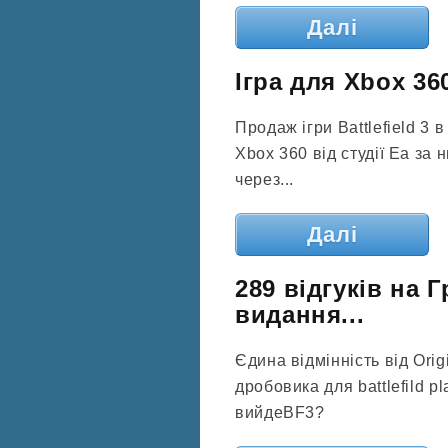
Далі
Ігра для Xbox 360
Продаж ігри Battlefield 3 
Xbox 360 від студії Ea за 
через...
Далі
289 відгуків на Г
видання...
Єдина відмінність від Origi
дробовика для battlefild pl
вийдеBF3?