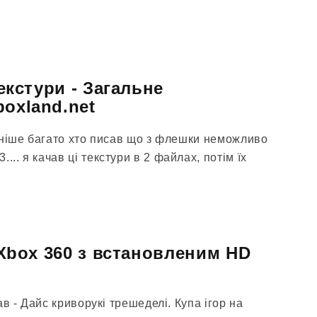
Текстури - Загальне
boxland.net
 раніше багато хто писав що з флешки неможливо
... я качав ці текстури в 2 файлах, потім їх
я Xbox 360 з встановленим HD
зав - Дайс криворукі трешеделі. Купа ігор на