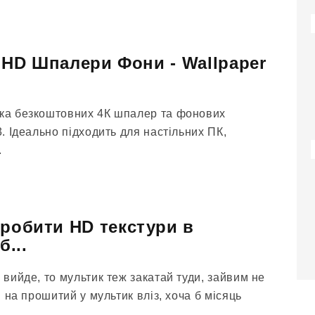
 3 HD Шпалери Фони - Wallpaper
рка безкоштовних 4К шпалер та фонових
3. Ідеально підходить для настільних ПК,
.
зробити HD текстури в
б...
е вийде, то мультик теж закатай туди, зайвим не
 і на прошитий у мультик вліз, хоча б місяць