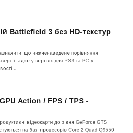
й Battlefield 3 без HD-текстур
 зазначити, що нижченаведене порівняння
версії, адже у версіях для PS3 та PC у
ості...
т GPU Action / FPS / TPS -
продуктивні відеокарти до рівня GeForce GTS
стуються на базі процесорів Core 2 Quad Q9550