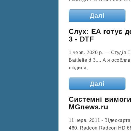
Далі
Слух: EA готує д
3 - DTF
1 черв. 2020 р. — Студія 
Battlefield 3.... А я особ
людини,
Далі
Системні вимоги 
MGnews.ru
11 черв. 2011 - Відеокарт
460, Radeon Radeon HD 685