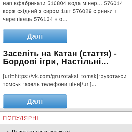
напівфабрикати 516804 вода мінер... 576014
корж східний з сиром 1шт 576029 сірники г
черепівець 576134 н о...
Далі
Заселіть на Катан (стаття) -
Бордові ігри, Настільні...
[url=https://vk.com/gruzotaksi_tomsk]грузотакси
томськ газель телефони ціни[/url]...
Далі
ПОПУЛЯРНІ
Як вважати весь рядок у сі