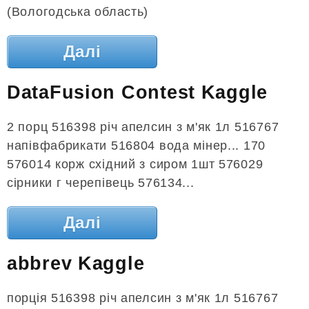
(Вологодська область)
Далі
DataFusion Contest Kaggle
2 порц 516398 річ апелсин з м'як 1л 516767
напівфабрикати 516804 вода мінер... 170
576014 корж східний з сиром 1шт 576029
сірники г черепівець 576134...
Далі
abbrev Kaggle
порція 516398 річ апелсин з м'як 1л 516767