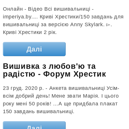
Онлайн - Відео Всі вишивальниці -
imperiya.by.... Криві Хрестики/150 завдань для
вишивальниці за версією Anny Skylark. ▻.
Криві Хрестики 2 рік.
Далі
Вишивка з любов'ю та
радістю - Форум Хрестик
23 груд. 2020 р. - Анкета вишивальниці Усім-
всім добрий день! Мене звати Марія. І цього
року мені 50 років! …А ще придбала плакат
150 завдань вишивальниці.
Далі