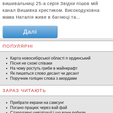
вишивальниці 25-а серія Звідки пішов мій
канал Вишивка хрестиком. Високодуховна
мама Наталія живе в багнюці та...
Далі
ПОПУЛЯРНІ
Карта новосибірської області п ординський
Пісня не схожі співаки
На чому ростуть гриби в майнкрафт
Як пишеться слово десант чи десант
Поручник голіцин слова з акордами
ЗАРАЗ ЧИТАЮТЬ
Прибрати екрани на самсунг
Погано працює через вай фай
Стародавні цивілізації і що вони робили